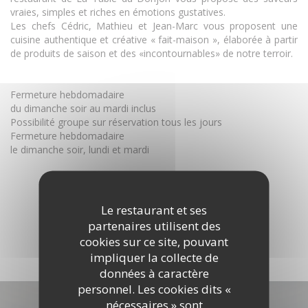
vraies, simples et riches en émotions gustatives.
Les chefs Cédric, Mathieu et Jean-Marc vous proposent une
cuisine authentique et créative « fait-maison », élaborée à partir
de produits de saison et des «incontournables» de notre terroir.
Fermeture hebdomadaire
du dimanche soir au mardi inclus
Possibilité groupe sur réservation tous les jours
Fermeture hebdomadaire
le dimanche soir, lundi et mardi
Le restaurant et ses
DÉCOUVRIR LE LIEU
partenaires utilisent des
cookies sur ce site, pouvant
impliquer la collecte de
données à caractère
personnel. Les cookies dits «
Découvrir notre carte
nécessaires » sont