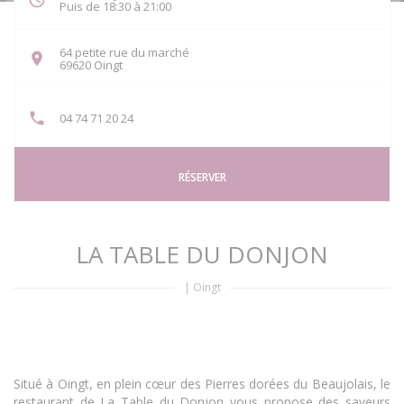
Puis de 18:30 à 21:00
64 petite rue du marché
((ouvre une nouvelle fenêtre))
69620 Oingt
04 74 71 20 24
RÉSERVER
LA TABLE DU DONJON
|
Oingt
Situé à Oingt, en plein cœur des Pierres dorées du Beaujolais, le
restaurant de La Table du Donjon vous propose des saveurs