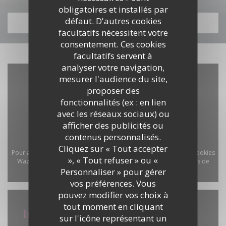
obligatoires et installés par
défaut. D'autres cookies
DÉCOUVRIR NOTRE CARTE
facultatifs nécessitent votre
consentement. Ces cookies
facultatifs servent à
analyser votre navigation,
mesurer l'audience du site,
proposer des
fonctionnalités (ex : en lien
avec les réseaux sociaux) ou
afficher des publicités ou
contenus personnalisés.
Cliquez sur « Tout accepter
Pour afficher la carte interactive Waze, vous devez accepter les cookies
», « Tout refuser » ou «
Waze Map (Google). Ces cookies peuvent collecter des données de
Personnaliser » pour gérer
navigation et de localisation.
Autoriser
vos préférences. Vous
pouvez modifier vos choix à
tout moment en cliquant
Infos pratiques
sur l'icône représentant un