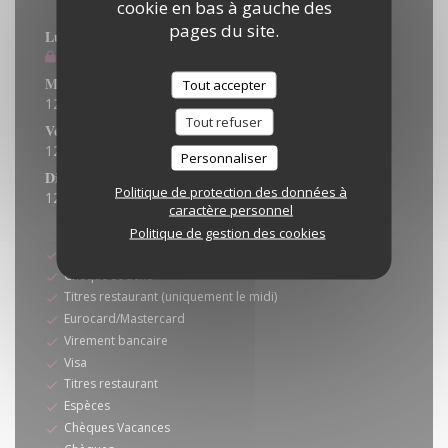
Horaires
cookie en bas à gauche des
pages du site.
Lun
-
Mar
Fermé
Mer
-
Jeu
Tout accepter
12h00 - 14h00
18h30 - 20h45
•
Tout refuser
Ven
-
Sam
12h00 - 14h00
18h30 - 21h00
•
Personnaliser
Dimanche
Politique de protection des données à
12h00 - 15h00
caractère personnel
Moyens de paiement
Politique de gestion des cookies
Ticket Restaurant
Cheque Sodexo
Titres restaurant (uniquement le midi)
Eurocard/Mastercard
Virement bancaire
Visa
Titres restaurant
Espèces
Chèques Vacances