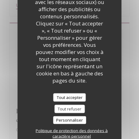
avec les réseaux sociaux) ou
((OUVRE UNE NOUVELLE FENÊTRE))
((OUVRE UNE NOUVELLE FENÊTRE))
LIRE L'ARTICLE
VOIR L'ARTICLE
afficher des publicités ou
contenus personnalisés.
Cliquez sur « Tout accepter
», « Tout refuser » ou «
Personnaliser » pour gérer
vos préférences. Vous
pouvez modifier vos choix à
tout moment en cliquant
sur l'icône représentant un
cookie en bas à gauche des
pages du site.
Tout accepter
Tout refuser
Flash Matin : Un RDV gourmand au cœur
du Beaujolais
Personnaliser
01/01/2020
Politique de protection des données à
caractère personnel