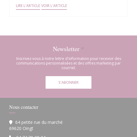
((OUVRE UNE NOUVELLE FENÊTRE))
((OUVRE UNE NOUVELLE FENÊTRE))
LIRE L'ARTICLE
VOIR L'ARTICLE
Newsletter
*
Inscrivez-vous à notre lettre d'information pour recevoir des
communications personnalisées et des offres marketing par
courriel.
S'ABONNER
Nous contacter
64 petite rue du marché
((ouvre une nouvelle fenêtre))
69620 Oingt