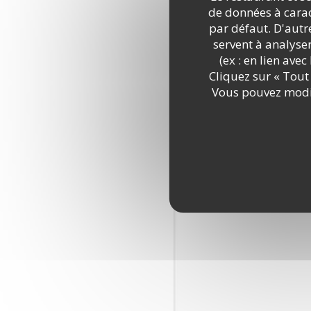
de données à caract
par défaut. D'autre
Selon l'arti
servent à analyse
s'inscrire s
sur le trai
(ex : en lien ave
Cliquez sur « Tout 
Vous pouvez modif