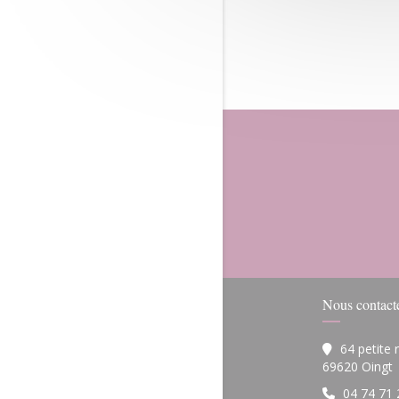
Nous contact
64 petite
(
69620 Oingt
04 74 71 