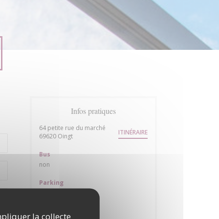
Infos pratiques
64 petite rue du marché
ITINÉRAIRE
((ouvre une nouvelle fenêtre))
69620 Oingt
Bus
non
Parking
oui plusieurs
Horaires
mpliquer la collecte