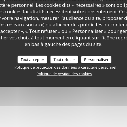
ère personnel. Les cookies dits « nécessaires » sont oblig
s cookies facultatifs nécessitent votre consentement. Ces
cle L.223-2 du code de la consommation, il est rappelé que le consommateur peut user de son droi
r votre navigation, mesurer l'audience du site, proposer d
ur la liste d'opposition au démarchage téléphonique Bloctel :
bloctel.gouv.fr
. Pour plus d'informati
tement de vos données, consultez notre
politique de confidentialité
.
c les réseaux sociaux) ou afficher des publicités ou conte
accepter », « Tout refuser » ou « Personnaliser » pour gé
ier vos choix à tout moment en cliquant sur l'icône repr
en bas à gauche des pages du site.
Réservation
Cartes & Menus
Tout accepter
Tout refuser
Personnaliser
Politique de protection des données à caractère personnel
RÉSERVER
DÉCOUVRIR NOTRE CARTE
Politique de gestion des cookies