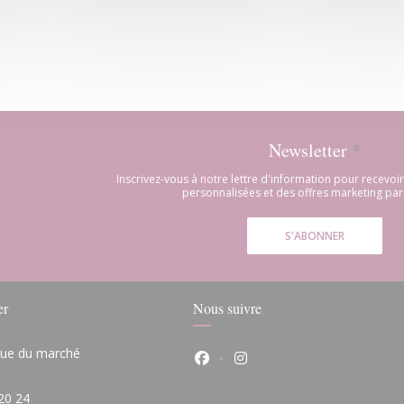
Newsletter
*
Inscrivez-vous à notre lettre d'information pour recevo
personnalisées et des offres marketing par 
S'ABONNER
er
Nous suivre
 rue du marché
Facebook ((ouvre une nouvelle
Instagram ((ouvre une n
(ouvre une nouvelle fenêtre))
20 24