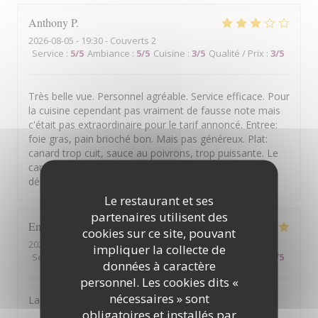
Anthony
P
2026-08-05
- 19:30 - Couverts 2
Service
:
5
/5
Ambiance
:
5
/5
Cuisine
:
3
/5
Qualité / Prix
:
3
/5
Très belle vue. Personnel agréable. Service efficace. Pour
la cuisine cependant pas vraiment de fausse note mais
c'était pas extraordinaire pour le tarif annoncé. Entree:
foie gras, pain brioché bon. Mais pas généreux. Plat:
canard trop cuit, sauce au poivrons, trop puissante. Le
canard se fait discret. Dessert: mousse de cassis, bon,
délicat. Qualité/prix à revoir...
Le restaurant et ses
partenaires utilisent des
Emmanuel
D
cookies sur ce site, pouvant
2026-08-07
- 19:30 - Couverts 2
impliquer la collecte de
Service
:
5
/5
Ambiance
:
5
/5
Cuisine
:
5
/5
Qualité / Prix
:
4
/5
données à caractère
personnel. Les cookies dits «
nécessaires » sont
La bonne cuisine et l'ambiance décontractée
obligatoires et installés par