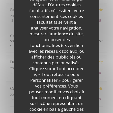
défaut. D'autres cookies
Sarah
J
facultatifs nécessitent votre
consentement. Ces cookies
2026-08-06
- 13:30 - Couverts 2
Service
:
5
/5
Ambiance
:
5
/5
Cuisine
:
5
/5
Qualité / Prix
:
5
/5
facultatifs servent à
analyser votre navigation,
mesurer l'audience du site,
C’est ma troisième visite, et je suis toujours aussi
proposer des
satisfaite des plats et du service. Je reviendrai avec plaisir
fonctionnalités (ex : en lien
!
avec les réseaux sociaux) ou
afficher des publicités ou
Daniel
L
contenus personnalisés.
Cliquez sur « Tout accepter
2026-08-05
- 20:45 - Couverts 4
Service
:
4
/5
Ambiance
:
4
/5
Cuisine
:
4
/5
Qualité / Prix
:
4
/5
», « Tout refuser » ou «
Personnaliser » pour gérer
vos préférences. Vous
Cécile
V
pouvez modifier vos choix à
2026-08-05
- 19:15 - Couverts 2
tout moment en cliquant
Service
:
5
/5
Ambiance
:
5
/5
Cuisine
:
5
/5
Qualité / Prix
:
5
/5
sur l'icône représentant un
cookie en bas à gauche des