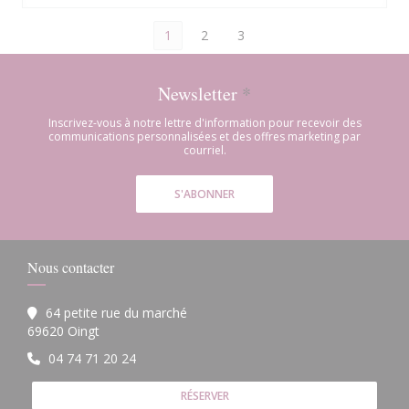
1
2
3
Newsletter
*
Inscrivez-vous à notre lettre d'information pour recevoir des
communications personnalisées et des offres marketing par
courriel.
S'ABONNER
Nous contacter
64 petite rue du marché
((ouvre une nouvelle fenêtre))
69620 Oingt
04 74 71 20 24
RÉSERVER