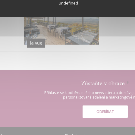
undefined
la vue
Zůstaňte v obraze
*
Přihlaste se k odběru našeho newsletteru a dostávej
personalizovaná sdělení a marketingové n
ODEBÍRAT