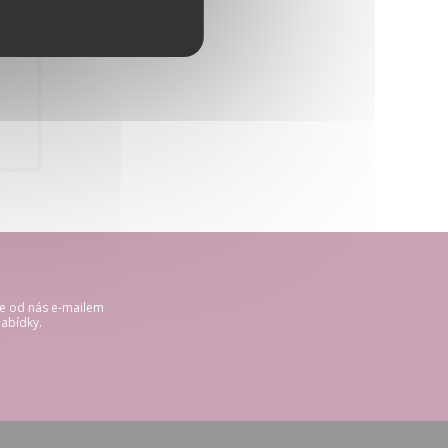
te od nás e-mailem
abídky.