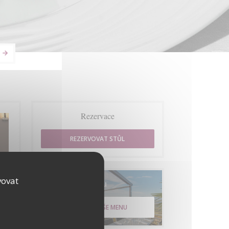
Rezervace
REZERVOVAT STŮL
vovat
Menu
OBJEVTE NAŠE MENU