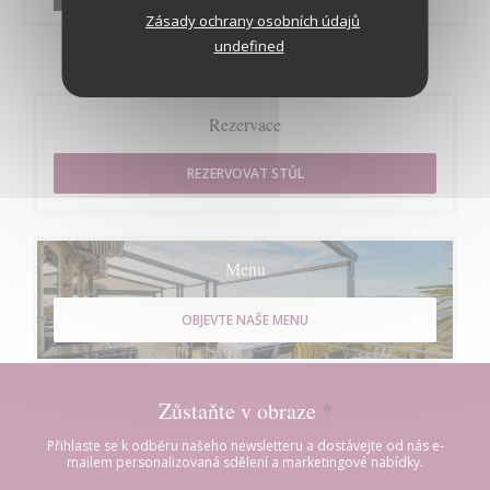
Zásady ochrany osobních údajů
undefined
Rezervace
REZERVOVAT STŮL
Menu
OBJEVTE NAŠE MENU
Zůstaňte v obraze
*
Přihlaste se k odběru našeho newsletteru a dostávejte od nás e-
mailem personalizovaná sdělení a marketingové nabídky.