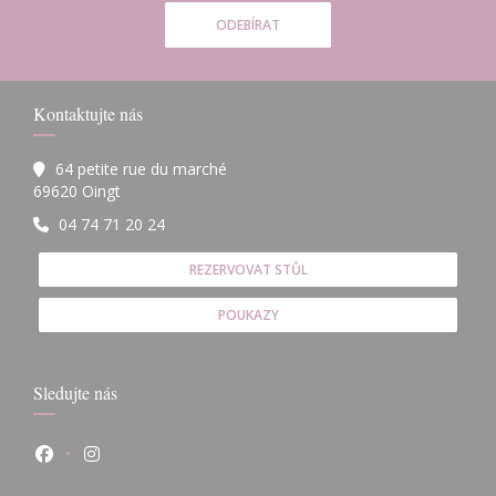
ODEBÍRAT
Kontaktujte nás
64 petite rue du marché
((otevře se v novém okně))
69620 Oingt
04 74 71 20 24
REZERVOVAT STŮL
POUKAZY
Sledujte nás
Facebook ((otevře se v novém okně))
Instagram ((otevře se v novém okně))