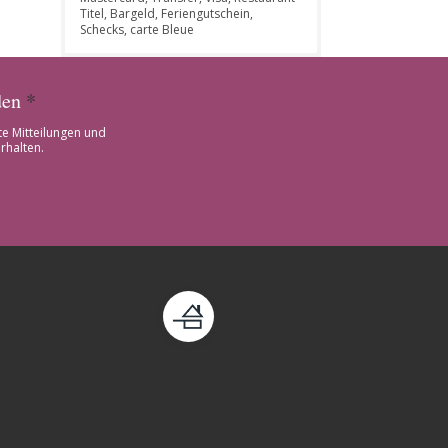
Titel, Bargeld, Feriengutschein,
Schecks, carte Bleue
den
*
te Mitteilungen und
rhalten.
enster))
eues Fenster))