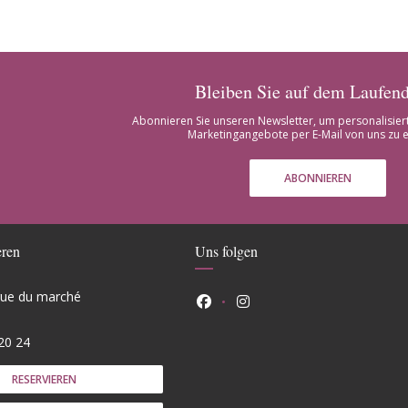
Bleiben Sie auf dem Laufen
Abonnieren Sie unseren Newsletter, um personalisier
Marketingangebote per E-Mail von uns zu e
ABONNIEREN
eren
Uns folgen
 rue du marché
Facebook ((öffnet ein neues F
Instagram ((öffnet ein n
(öffnet ein neues Fenster))
20 24
RESERVIEREN