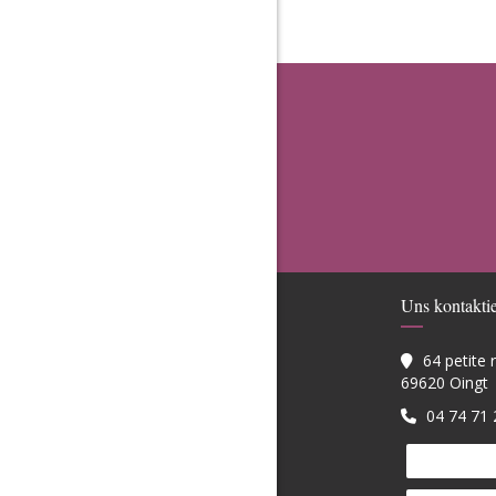
Uns kontakti
64 petite
(
69620 Oingt
04 74 71 