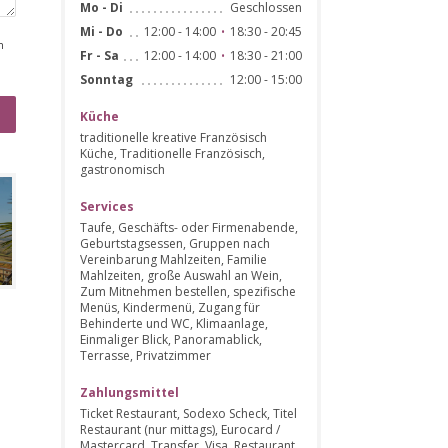
Geschlossen
Mo
-
Di
12:00 - 14:00
18:30 - 20:45
Mi
-
Do
•
n
12:00 - 14:00
18:30 - 21:00
Fr
-
Sa
•
12:00 - 15:00
Sonntag
Küche
traditionelle kreative Französisch
Küche, Traditionelle Französisch,
gastronomisch
Services
Taufe, Geschäfts- oder Firmenabende,
Geburtstagsessen, Gruppen nach
Vereinbarung Mahlzeiten, Familie
Mahlzeiten, große Auswahl an Wein,
Zum Mitnehmen bestellen, spezifische
Menüs, Kindermenü, Zugang für
Behinderte und WC, Klimaanlage,
Einmaliger Blick, Panoramablick,
Terrasse, Privatzimmer
Zahlungsmittel
Ticket Restaurant, Sodexo Scheck, Titel
Restaurant (nur mittags), Eurocard /
Mastercard, Transfer, Visa, Restaurant