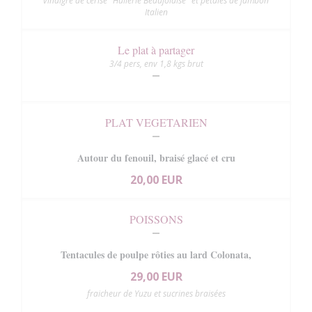
vinaigre de cerise "Huilerie Beaujolaise" et pétales de jambon
Italien
Le plat à partager
3/4 pers, env 1,8 kgs brut
PLAT VEGETARIEN
Autour du fenouil, braisé glacé et cru
20,00 EUR
POISSONS
Tentacules de poulpe rôties au lard Colonata,
29,00 EUR
fraicheur de Yuzu et sucrines braisées