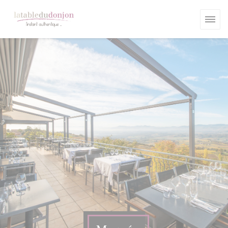
Πίνακας διαχείρισης "Μπισκότων" (Cookies)