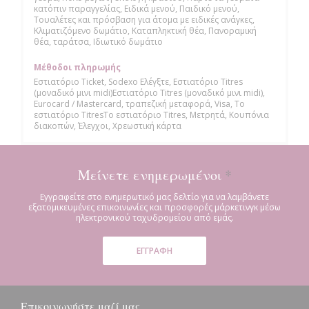
κατόπιν παραγγελίας, Ειδικά μενού, Παιδικό μενού,
Τουαλέτες και πρόσβαση για άτομα με ειδικές ανάγκες,
Κλιματιζόμενο δωμάτιο, Καταπληκτική θέα, Πανοραμική
θέα, ταράτσα, Ιδιωτικό δωμάτιο
Μέθοδοι πληρωμής
Εστιατόριο Ticket, Sodexo Ελέγξτε, Εστιατόριο Titres
(μοναδικό μινι midi)Εστιατόριο Titres (μοναδικό μινι midi),
Eurocard / Mastercard, τραπεζική μεταφορά, Visa, Το
εστιατόριο TitresΤο εστιατόριο Titres, Μετρητά, Κουπόνια
διακοπών, Έλεγχοι, Χρεωστική κάρτα
Μείνετε ενημερωμένοι
*
Εγγραφείτε στο ενημερωτικό μας δελτίο για να λαμβάνετε
εξατομικευμένες επικοινωνίες και προσφορές μάρκετινγκ μέσω
ηλεκτρονικού ταχυδρομείου από εμάς.
ΕΓΓΡΑΦΉ
Επικοινωνήστε μαζί μας