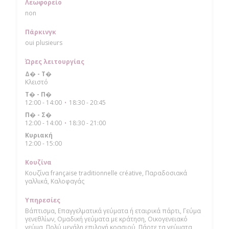
Λεωφορείο
non
Πάρκινγκ
oui plusieurs
Ώρες λειτουργίας
Δ�
-
Τ�
Κλειστό
Τ�
-
Π�
12:00 - 14:00
18:30 - 20:45
•
Π�
-
Σ�
12:00 - 14:00
18:30 - 21:00
•
Κυριακή
12:00 - 15:00
Κουζίνα
Κουζίνα française traditionnelle créative, Παραδοσιακά
γαλλικά, Καλοφαγάς
Υπηρεσίες
Βάπτισμα, Επαγγελματικά γεύματα ή εταιρικά πάρτι, Γεύμα
γενεθλίων, Ομαδική γεύματα με κράτηση, Οικογενειακό
γεύμα, Πολύ μεγάλη επιλογή κρασιού, Πάρτε τα γεύματα