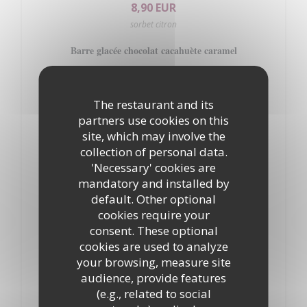
8,90 EUR
sorbet citron
Barre glacée chocolat cacahuète caramel
8,90 EUR
Crème de cassis et son biscuit,
The restaurant and its
partners use cookies on this
8,90 EUR
site, which may involve the
framboises fraiches et crème vanillée
collection of personal data.
Clafoutis aux fruits de saison
'Necessary' cookies are
mandatory and installed by
8,00 EUR
default. Other optional
Les fromages affinés "Sélection des Chefs"
cookies require your
consent. These optional
8,00 EUR
cookies are used to analyze
your browsing, measure site
Faisselle de vache
audience, provide features
4,50 EUR
(e.g., related to social
sucre, miel, coulis de fruits, créme (au choix)