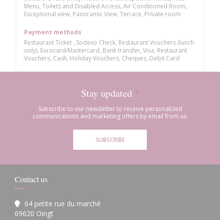
Menu, Toilets and Disabled Access, Air Conditioned Room,
Exceptional view, Panoramic View, Terrace, Private room
Payment methods
Restaurant Ticket , Sodexo Check, Restaurant Vouchers (lunch
only), Eurocard/Mastercard, Bank transfer, Visa, Restaurant
Vouchers, Cash, Holiday Vouchers, Cheques, Debit Card
Stay updated
*
Subscribe to our newsletter to receive personalized
communications and marketing offers by email from us.
SUBSCRIBE
Contact us
64 petite rue du marché
((opens in a new window))
69620 Oingt