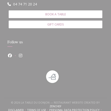
04 74 71 20 24
BOOK A TABLE
GIFT CARDS
Follow us
Facebook ((opens in a new window))
Instagram ((opens in a new window))
© 2026 LA TABLE DU DONJON — RESTAURANT WEBSITE CREATED BY
 a new window))
ens in a new window))
((OPENS IN A NEW WINDOW))
ZENCHEF
DISCLAIMER
TERMS OF USE
PERSONAL DATA PROTECTION POLICY