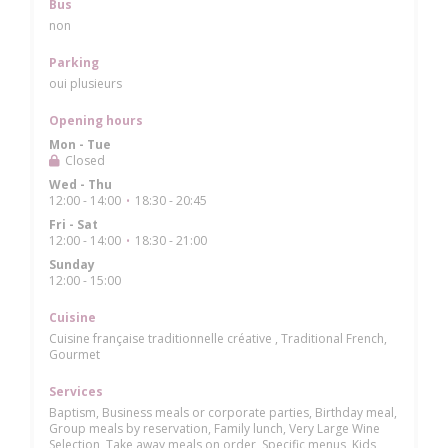
Bus
non
Parking
oui plusieurs
Opening hours
Mon
-
Tue
Closed
Wed
-
Thu
12:00 - 14:00
18:30 - 20:45
•
Fri
-
Sat
12:00 - 14:00
18:30 - 21:00
•
Sunday
12:00 - 15:00
Cuisine
Cuisine française traditionnelle créative , Traditional French,
Gourmet
Services
Baptism, Business meals or corporate parties, Birthday meal,
Group meals by reservation, Family lunch, Very Large Wine
Selection, Take away meals on order, Specific menus, Kids