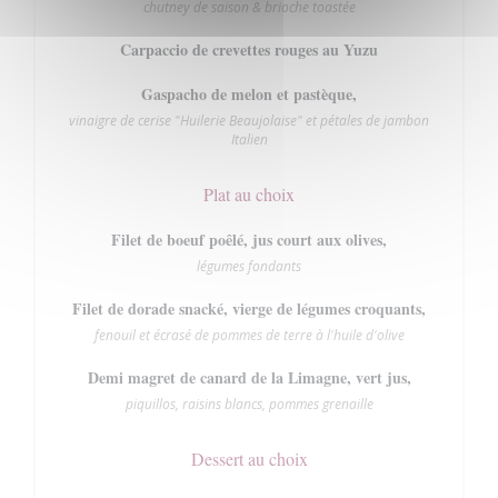
chutney de saison & brioche toastée
Carpaccio de crevettes rouges au Yuzu
Gaspacho de melon et pastèque,
vinaigre de cerise "Huilerie Beaujolaise" et pétales de jambon
Italien
Plat au choix
Filet de boeuf poêlé, jus court aux olives,
légumes fondants
Filet de dorade snacké, vierge de légumes croquants,
fenouil et écrasé de pommes de terre à l'huile d'olive
Demi magret de canard de la Limagne, vert jus,
piquillos, raisins blancs, pommes grenaille
Dessert au choix