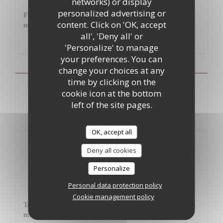
networks) or display
personalized advertising or
Fromage de chèvre frais de chez Carine et Xavier Gonnet
content. Click on 'OK, accept
mariné à l'huile d'olive et piment
all', 'Deny all' or
6,00 EUR
'Personalize' to manage
your preferences. You can
change your choices at any
time by clicking on the
Les menus
cookie icon at the bottom
left of the site pages.
OK, accept all
L’instant gourmet
Deny all cookies
49 euros
Personalize
Entrée au choix
Personal data protection policy
Cookie management policy
Terrine de foie gras de canard de la Limagne (63) maison
mariné au whisky "La Chenaie"