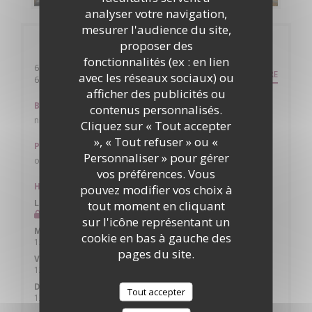
analyser votre navigation,
mesurer l'audience du site,
Infos pratiques
proposer des
fonctionnalités (ex : en lien
64 petite rue du marché
ITINÉRAIRE
avec les réseaux sociaux) ou
((ouvre une nouvelle fenêtre))
69620 Oingt
afficher des publicités ou
Bus
contenus personnalisés.
non
Cliquez sur « Tout accepter
», « Tout refuser » ou «
Parking
Personnaliser » pour gérer
oui plusieurs
vos préférences. Vous
Horaires
pouvez modifier vos choix à
Lun
-
Mar
tout moment en cliquant
Fermé
sur l'icône représentant un
Mer
-
Jeu
cookie en bas à gauche des
12h00 - 14h00
18h30 - 20h45
•
pages du site.
Ven
-
Sam
12h00 - 14h00
18h30 - 21h00
•
Dimanche
Tout accepter
12h00 - 15h00