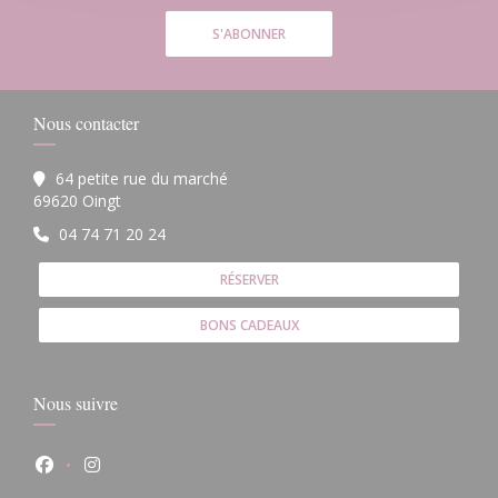
S'ABONNER
Nous contacter
64 petite rue du marché
((ouvre une nouvelle fenêtre))
69620 Oingt
04 74 71 20 24
RÉSERVER
BONS CADEAUX
Nous suivre
Facebook ((ouvre une nouvelle fenêtre))
Instagram ((ouvre une nouvelle fenêtre))