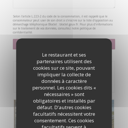
Selon l'article L.223-2 du code de la consommation, il est rappelé que le
consommateur peut user de son droit à s'inscrire sur la liste d'opposition au
démarchage téléphonique Bloctel :
bloctel.gouv.fr
. Pour plus d'informations
sur le traitement de vos données, consultez notre
politique de
confidentialité
.
Le restaurant et ses
partenaires utilisent des
cookies sur ce site, pouvant
Réservation
impliquer la collecte de
données à caractère
RÉSERVER
personnel. Les cookies dits «
nécessaires » sont
obligatoires et installés par
défaut. D'autres cookies
Cartes & Menus
facultatifs nécessitent votre
consentement. Ces cookies
DÉCOUVRIR NOTRE CARTE
facultatifs servent à