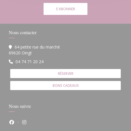
S'ABONNER
Nous contacter
64 petite rue du marché
((ouvre une nouvelle fenêtre))
69620 Oingt
04 74 71 20 24
RÉSERVER
BONS CADEAUX
Nous suivre
Facebook ((ouvre une nouvelle fenêtre))
Instagram ((ouvre une nouvelle fenêtre))