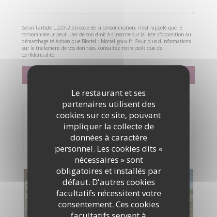
Selon l'article L.223-2 du code de la consommation, il est rappelé que le
consommateur peut user de son droit à s'inscrire sur la liste d'opposition au
démarchage téléphonique Bloctel :
bloctel.gouv.fr
. Pour plus d'informations
sur le traitement de vos données, consultez notre
politique de
confidentialité
.
Le restaurant et ses
partenaires utilisent des
cookies sur ce site, pouvant
Réservation
impliquer la collecte de
données à caractère
RÉSERVER
personnel. Les cookies dits «
nécessaires » sont
obligatoires et installés par
défaut. D'autres cookies
Cartes & Menus
facultatifs nécessitent votre
consentement. Ces cookies
DÉCOUVRIR NOTRE CARTE
facultatifs servent à