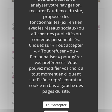
analyser votre navigation,
mesurer l'audience du site,
Infos pratiques
proposer des
fonctionnalités (ex : en lien
64 petite rue du marché
ITINÉRAIRE
avec les réseaux sociaux) ou
((ouvre une nouvelle fenêtre))
69620 Oingt
afficher des publicités ou
Bus
contenus personnalisés.
non
Cliquez sur « Tout accepter
», « Tout refuser » ou «
Parking
Personnaliser » pour gérer
oui plusieurs
vos préférences. Vous
Horaires
pouvez modifier vos choix à
Lun
-
Mar
tout moment en cliquant
Fermé
sur l'icône représentant un
Mer
-
Jeu
cookie en bas à gauche des
12h00 - 14h00
18h30 - 20h45
•
pages du site.
Ven
-
Sam
12h00 - 14h00
18h30 - 21h00
•
Dimanche
Tout accepter
12h00 - 15h00