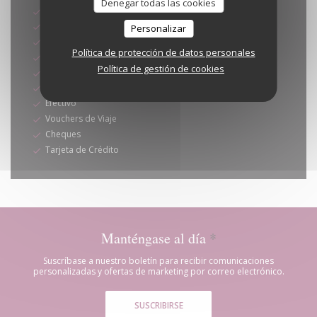
Denegar todas las cookies
Sodexo
Vales restaurante (unicamente almuerzo)
Personalizar
Eurocard/Mastercard
Política de protección de datos personales
Transferencia bancaria
Política de gestión de cookies
Visa
Tickets restaurante
Efectivo
Vouchers de Viaje
Cheques
Tarjeta de Crédito
Manténgase al día
*
Suscríbase a nuestro boletín para recibir comunicaciones
personalizadas y ofertas de marketing por correo electrónico.
SUSCRIBIRSE