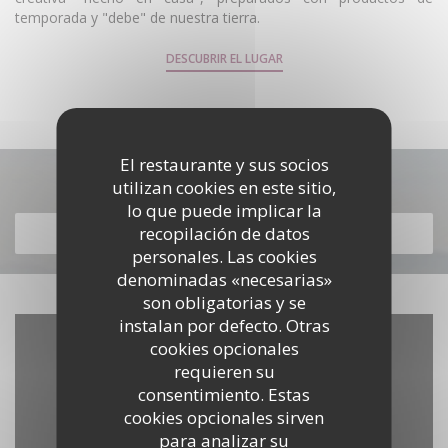
temporada y "debe" de nuestra tierra.
DESCUBRIR EL LUGAR
El restaurante y sus socios
Descubrir nuestra carta
utilizan cookies en este sitio,
lo que puede implicar la
recopilación de datos
DESCUBRIR NUESTRA CARTA
personales. Las cookies
denominadas «necesarias»
son obligatorias y se
instalan por defecto. Otras
cookies opcionales
requieren su
consentimiento. Estas
cookies opcionales sirven
para analizar su