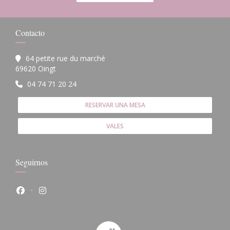
Contacto
64 petite rue du marché
((abre en una nueva ventana))
69620 Oingt
04 74 71 20 24
RESERVAR UNA MESA
VALES
Seguirnos
Facebook ((abre en una nueva ventana))
Instagram ((abre en una nueva ventana))