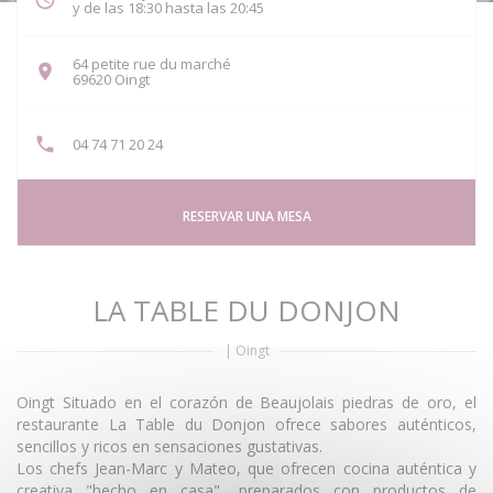
y de las 18:30 hasta las 20:45
64 petite rue du marché
((abre en una nueva ventana))
69620 Oingt
04 74 71 20 24
RESERVAR UNA MESA
LA TABLE DU DONJON
|
Oingt
Oingt Situado en el corazón de Beaujolais piedras de oro, el
restaurante La Table du Donjon ofrece sabores auténticos,
sencillos y ricos en sensaciones gustativas.
Los chefs Jean-Marc y Mateo, que ofrecen cocina auténtica y
creativa "hecho en casa", preparados con productos de