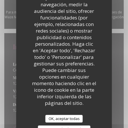
navegación, medir la
audiencia del sitio, ofrecer
Para mostrar el mapa interactivo de Waze, debe aceptar las cookies de
funcionalidades (por
Waze Map (Google). Estas cookies pueden recopilar datos de navegación
ejemplo, relacionadas con
y ubicación.
Permitir
redes sociales) o mostrar
publicidad o contenidos
personalizados. Haga clic
Información general
en 'Aceptar todo', 'Rechazar
Horario de apertura
todo' o 'Personalizar' para
gestionar sus preferencias.
Lun
-
Mar
Puede cambiar sus
Cerrado
opciones en cualquier
Mie
-
Jue
momento haciendo clic en el
12:00 - 14:00
18:30 - 20:45
•
icono de cookie en la parte
Vie
-
Sab
inferior izquierda de las
12:00 - 14:00
18:30 - 21:00
•
páginas del sitio.
Domingo
12:00 - 15:00
Métodos de pago
OK, aceptar todas
Ticket Restaurant