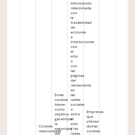
información
relacionada
con
la
trazabilidad
de
acciones
e
interacciones
con
el
sitio
o
con
las
páginas
del
restaurante
en
Estas
las
cookies
redes
tienen
sociales
como
o
Empresas
objetivo
entre
que
garantizar
el
utilizan
la
sitio
Cookies
dichas
seguridad
y las
relacionadas
cookies:
del
redes