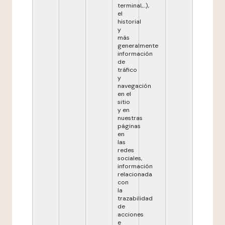
terminal,...),
el
historial
y
más
generalmente
información
de
tráfico
y
navegación
en el
sitio
y en
nuestras
páginas
en
las
redes
sociales,
información
relacionada
con
la
trazabilidad
de
acciones
e