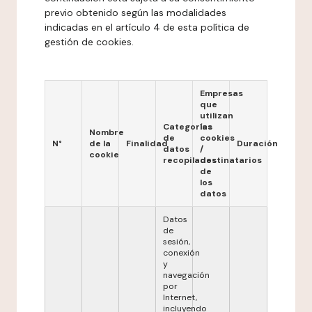
previo obtenido según las modalidades
indicadas en el artículo 4 de esta política de
gestión de cookies.
Empresas
que
utilizan
Categorías
las
Nombre
de
cookies
N°
de la
Finalidad
Duración
datos
/
cookie
recopilados
destinatarios
de
los
datos
Datos
de
sesión,
conexión
y
navegación
por
Internet,
incluyendo