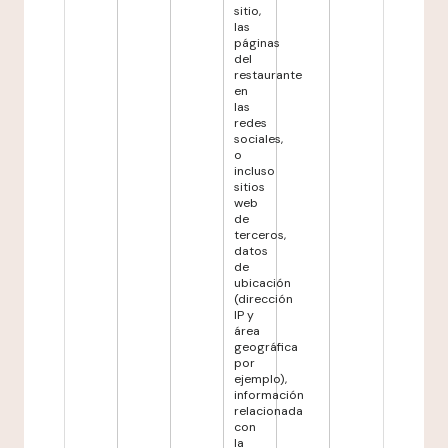
sitio,
las
páginas
del
restaurante
en
las
redes
sociales,
o
incluso
sitios
web
de
terceros,
datos
de
ubicación
(dirección
IP y
área
geográfica
por
ejemplo),
información
relacionada
con
la