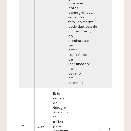
intereses,
datos
demográficos,
situación
familiar/marital,
actividad/estado
profesional,...)
no
nominativos
(es
decir,
específicos
del
identificador
del
usuario
de
Internet).
Esta
cookie
de
Google
Analytics
se
utiliza
1
2
_gat
para
minuto