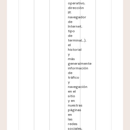
operativo,
dirección
IP,
navegador
de
Internet,
tipo
de
terminal,...),
el
historial
y
más
generalmente
información
de
tráfico
y
navegación
en el
sitio
y en
nuestras
páginas
en
las
redes
sociales,