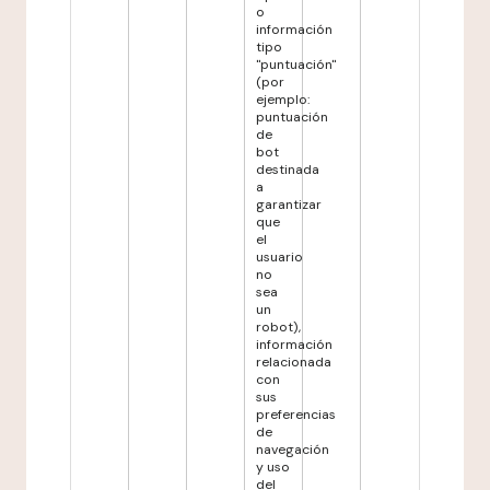
o
información
tipo
"puntuación"
(por
ejemplo:
puntuación
de
bot
destinada
a
garantizar
que
el
usuario
no
sea
un
robot),
información
relacionada
con
sus
preferencias
de
navegación
y uso
del