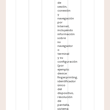
de
sesión,
conexión
y
navegación
por
Internet,
incluyendo
información
sobre
su
navegador
o
terminal
y su
configuración
(por
ejemplo:
device
fingerprinting,
identificador
único
del
dispositivo,
resolución
de
pantalla,
sistema