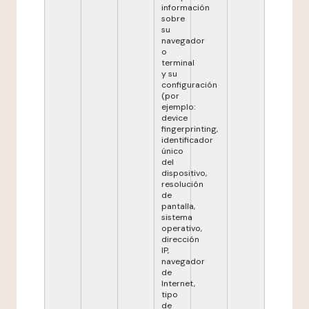
información
sobre
su
navegador
o
terminal
y su
configuración
(por
ejemplo:
device
fingerprinting,
identificador
único
del
dispositivo,
resolución
de
pantalla,
sistema
operativo,
dirección
IP,
navegador
de
Internet,
tipo
de