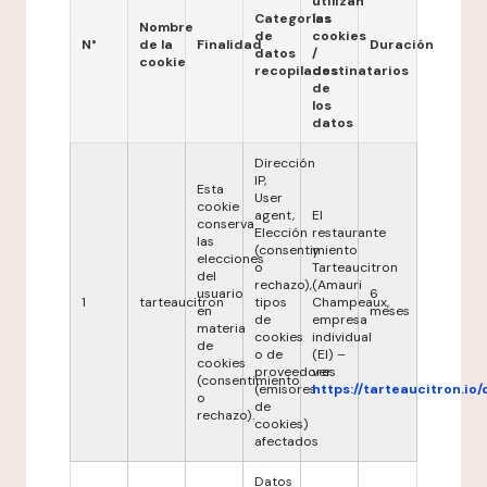
utilizan
Categorías
las
Nombre
de
cookies
N°
de la
Finalidad
Duración
datos
/
cookie
recopilados
destinatarios
de
los
datos
Dirección
IP,
Esta
User
cookie
agent,
El
conserva
Elección
restaurante
las
(consentimiento
y
elecciones
o
Tarteaucitron
del
rechazo),
(Amauri
usuario
6
1
tarteaucitron
tipos
Champeaux,
en
meses
de
empresa
materia
cookies
individual
de
o de
(EI) –
cookies
proveedores
ver
(consentimiento
(emisores
https://tarteaucitron.io/
o
de
rechazo).
cookies)
afectados
Datos