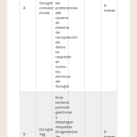
Google
las
6
4
consent
preferencias
meses
mode
del
usuario
en
materia
de
recopilación
de
datos
se
respeten
en
todos
los
servicios
de
Google.
Este
sistema
permite
gestionar
y
desplegar
etiquetas
Google
(fragmentos
6
5
Tag
de
meses