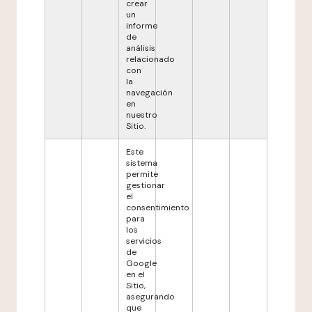
crear
un
informe
de
análisis
relacionado
con
la
navegación
en
nuestro
Sitio.
Este
sistema
permite
gestionar
el
consentimiento
para
los
servicios
de
Google
en el
Sitio,
asegurando
que