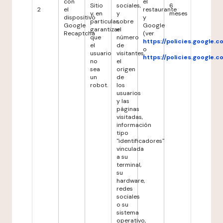
con
el
Sitio
sociales,
6
2
el
restaurante
y, en
y
meses
dispositivo
y
particular,
sobre
Google
Google
garantizar
el
Recaptcha
(ver
que
número
https://policies.google.
el
de
o
usuario
visitantes,
https://policies.google.
no
el
sea
origen
un
de
robot.
los
usuarios
y las
páginas
visitadas,
información
tipo
"identificadores"
vinculada
a su
terminal,
su
hardware,
redes
sociales
o su
sistema
operativo,