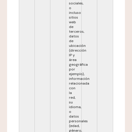
sociales,
o
incluso
sitios
web
de
terceros,
datos
de
ubicación
(dirección
IP y
área
geográfica
por
ejemplo),
información
relacionada
con
la
red,
su
idioma,
o
datos
personales
(edad,
género,