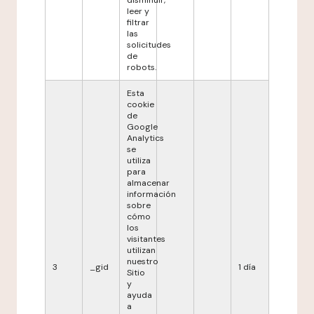
disminuir,
leer y
filtrar
las
solicitudes
de
robots.
Esta
cookie
de
Google
Analytics
se
utiliza
para
almacenar
información
sobre
cómo
los
visitantes
utilizan
nuestro
3
_gid
1 día
Sitio
y
ayuda
a