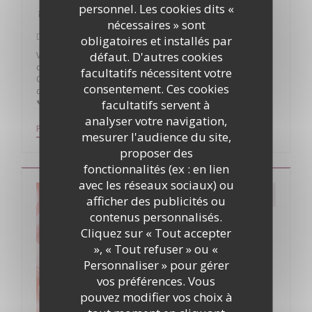
personnel. Les cookies dits «
🐣 Pâques à La Table du Donjon 🐣
nécessaires » sont
Du 05/04/2026 au 06/04/2026 de 12h00 à 16h00
obligatoires et installés par
défaut. D'autres cookies
Venez partager un beau moment de gourmandise autour
d’un menu imaginé spécialement pour l’occasion.
facultatifs nécessitent votre
Célébrez Pâques dans une ambiance chaleureuse, au cœur
consentement. Ces cookies
du joli village d’Oingt.
facultatifs servent à
📞 Pensez à réserver.
analyser votre navigation,
((OUVRE UNE NOUVELLE FENÊTRE))
PLUS D'INFORMATIONS
mesurer l'audience du site,
proposer des
fonctionnalités (ex : en lien
avec les réseaux sociaux) ou
afficher des publicités ou
contenus personnalisés.
Cliquez sur « Tout accepter
», « Tout refuser » ou «
Personnaliser » pour gérer
vos préférences. Vous
pouvez modifier vos choix à