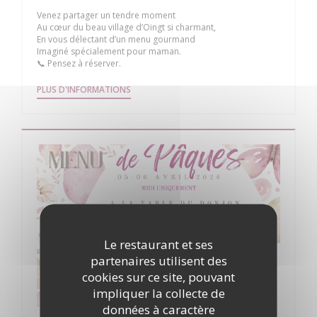
Venez partager un tendre moment
Au cœur du beau village d’Oingt si charmant,
En vous délectant d’un menu gourmand
Imaginé spécialement pour maman.
📞 Pensez à réserver.
((OUVRE UNE NOUVELLE FENÊTRE))
PLUS D'INFORMATIONS
Le restaurant et ses
partenaires utilisent des
cookies sur ce site, pouvant
impliquer la collecte de
données à caractère