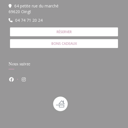
64 petite rue du marché
((ouvre une nouvelle fenêtre))
69620 Oingt
04 74 71 20 24
RÉSERVER
BONS CADEAUX
Nous suivre
Facebook ((ouvre une nouvelle fenêtre))
Instagram ((ouvre une nouvelle fenêtre))