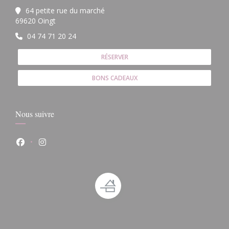
64 petite rue du marché
((ouvre une nouvelle fenêtre))
69620 Oingt
04 74 71 20 24
RÉSERVER
BONS CADEAUX
Nous suivre
Facebook ((ouvre une nouvelle fenêtre))
Instagram ((ouvre une nouvelle fenêtre))