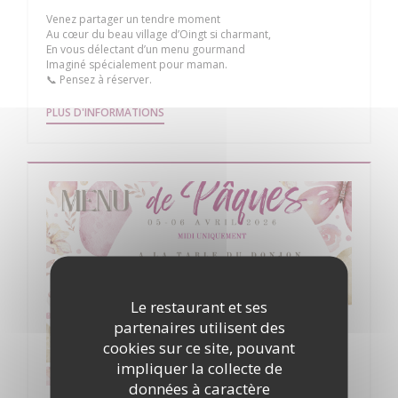
Venez partager un tendre moment
Au cœur du beau village d’Oingt si charmant,
En vous délectant d’un menu gourmand
Imaginé spécialement pour maman.
📞 Pensez à réserver.
((OUVRE UNE NOUVELLE FENÊTRE))
PLUS D'INFORMATIONS
Le restaurant et ses
partenaires utilisent des
cookies sur ce site, pouvant
impliquer la collecte de
données à caractère