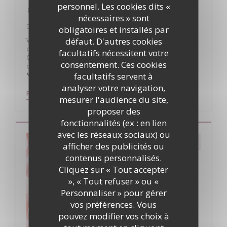
personnel. Les cookies dits «
🐣 Pâques à La Table du Donjon 🐣
nécessaires » sont
Du 05/04/2026 au 06/04/2026 de 12h00 à 16h00
obligatoires et installés par
défaut. D'autres cookies
Venez partager un beau moment de gourmandise autour
d’un menu imaginé spécialement pour l’occasion.
facultatifs nécessitent votre
Célébrez Pâques dans une ambiance chaleureuse, au cœur
consentement. Ces cookies
du joli village d’Oingt.
facultatifs servent à
📞 Pensez à réserver.
analyser votre navigation,
((OUVRE UNE NOUVELLE FENÊTRE))
PLUS D'INFORMATIONS
mesurer l'audience du site,
proposer des
fonctionnalités (ex : en lien
avec les réseaux sociaux) ou
afficher des publicités ou
contenus personnalisés.
Cliquez sur « Tout accepter
», « Tout refuser » ou «
Personnaliser » pour gérer
vos préférences. Vous
pouvez modifier vos choix à