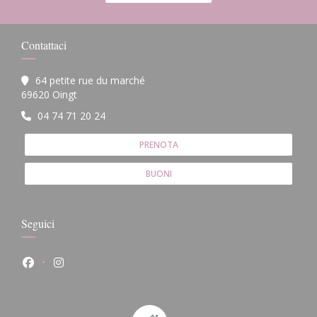
Contattaci
64 petite rue du marché
((apre una nuova finestra))
69620 Oingt
04 74 71 20 24
PRENOTA
BUONI
Seguici
Facebook ((apre una nuova finestra))
Instagram ((apre una nuova finestra))