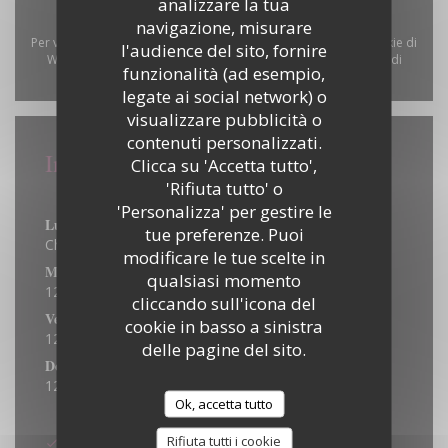
analizzare la tua
navigazione, misurare
Per visualizzare la mappa interattiva Waze, devi accettare i cookie di
l'audience del sito, fornire
Waze Map (Google). Questi cookie possono raccogliere dati di
funzionalità (ad esempio,
navigazione e localizzazione.
Consenti
legate ai social network) o
visualizzare pubblicità o
contenuti personalizzati.
Informazioni pratiche
Clicca su 'Accetta tutto',
'Rifiuta tutto' o
Orari
'Personalizza' per gestire le
Lun
-
Mar
tue preferenze. Puoi
Chiuso
modificare le tue scelte in
Mer
-
Gio
qualsiasi momento
12:00 - 14:00
18:30 - 20:45
•
cliccando sull'icona del
Ven
-
Sab
cookie in basso a sinistra
12:00 - 14:00
18:30 - 21:00
•
delle pagine del sito.
Domenica
12:00 - 15:00
Ok, accetta tutto
Metodo di pagamento
Rifiuta tutti i cookie
Buoni pasto