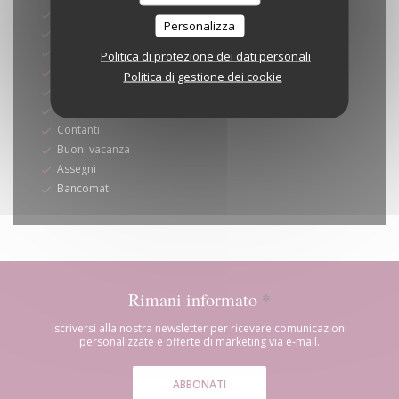
Sodexo Assegno
Personalizza
Titoli ristorante (solo pranzo)
Eurocard / Mastercard
Politica di protezione dei dati personali
Bonifico
Politica di gestione dei cookie
Visa
Titoli Restaurant
Contanti
Buoni vacanza
Assegni
Bancomat
Rimani informato
*
Iscriversi alla nostra newsletter per ricevere comunicazioni
personalizzate e offerte di marketing via e-mail.
ABBONATI