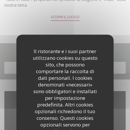
nostra terra.
SCOPRI IL LUOGO
Il ristorante e i suoi partner
Scopri la nostra carta
utilizzano cookies su questo
sito, che possono
SCOPRI LA NOSTRA CARTA
comportare la raccolta di
dati personali. I cookies
denominati «necessari»
sono obbligatori e installati
per impostazione
predefinita. Altri cookies
opzionali richiedono il tuo
consenso. Questi cookies
opzionali servono per