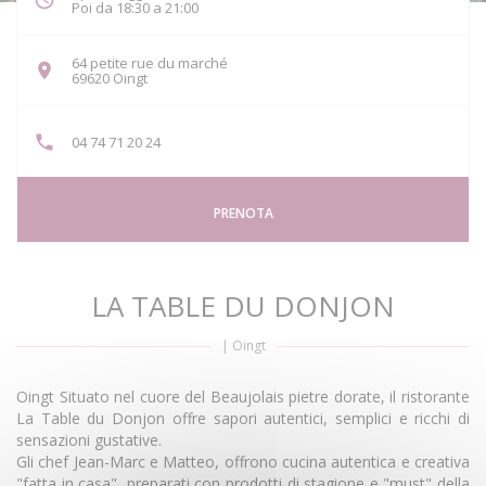
Poi da 18:30 a 21:00
64 petite rue du marché
((apre una nuova finestra))
69620 Oingt
04 74 71 20 24
PRENOTA
LA TABLE DU DONJON
|
Oingt
Oingt Situato nel cuore del Beaujolais pietre dorate, il ristorante
La Table du Donjon offre sapori autentici, semplici e ricchi di
sensazioni gustative.
Gli chef Jean-Marc e Matteo, offrono cucina autentica e creativa
"fatta in casa", preparati con prodotti di stagione e "must" della