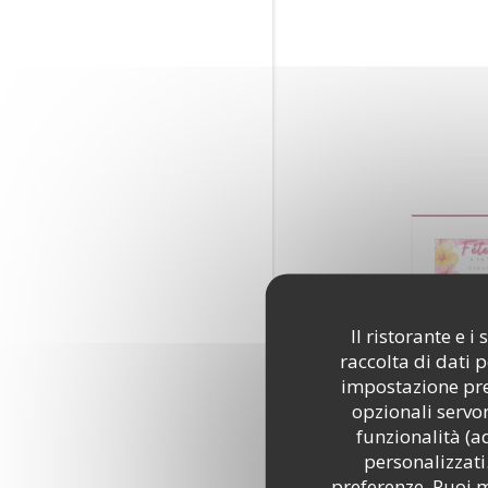
Il ristorante e 
raccolta di dati 
impostazione pred
opzionali servon
funzionalità (a
personalizzati.
preferenze. Puoi m