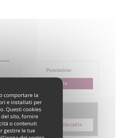
Prenotazione
PRENOTA
ono comportare la
i e installati per
so. Questi cookies
Menu
del sito, fornire
cità o contenuti
SCOPRI LA NOSTRA CARTA
r gestire le tue
ll'icona del cookie