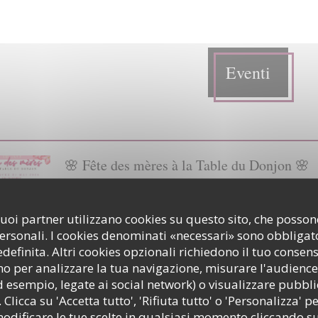
Eventi
🌸 Fête des mères à la Table du Donjon 🌸
il 31/05/2026 da 11h30 a 16h00
i suoi partner utilizzano cookies su questo sito, che poss
((APRE UNA NUOVA FINESTRA))
MAGGIORI INFORMAZIONI
personali. I cookies denominati «necessari» sono obbligator
efinita. Altri cookies opzionali richiedono il tuo consen
o per analizzare la tua navigazione, misurare l'audience 
d esempio, legate ai social network) o visualizzare pubbli
🐣 Pâques à La Table du Donjon 🐣
 Clicca su 'Accetta tutto', 'Rifiuta tutto' o 'Personalizza' pe
Da 05/04/2026 a 06/04/2026 da 12h00 a 16h00
odificare le tue scelte in qualsiasi momento cliccando su