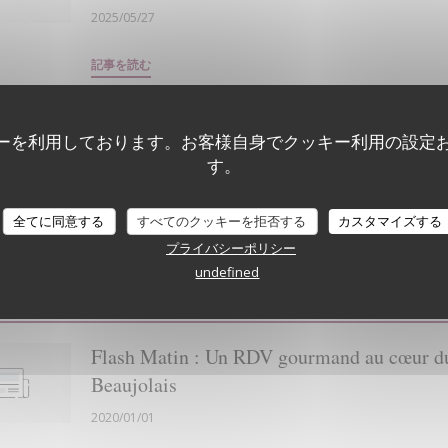
2025/05/27
((新しいウィンドウで開きます))
記事を読む
ーを利用しております。お客様自身でクッキー利用の設定
Le Patriote : L'art du bistrot dans son plus
す。
simple appareil
2021/08/20
全てに同意する
すべてのクッキーを拒否する
カスタマイズする
プライバシーポリシー
((新しいウィンドウで開きます))
((新しいウィンドウで開きます))
記事を読む
プレス記事を見る
undefined
Flash Matin : Un RDV gourmand au cœur d
Beaujolais
2020/01/01