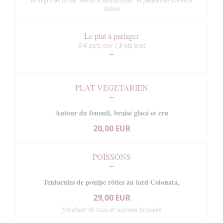
vinaigre de cerise "Huilerie Beaujolaise" et pétales de jambon
Italien
Le plat à partager
3/4 pers, env 1,8 kgs brut
PLAT VEGETARIEN
Autour du fenouil, braisé glacé et cru
20,00 EUR
POISSONS
Tentacules de poulpe rôties au lard Colonata,
29,00 EUR
fraicheur de Yuzu et sucrines braisées