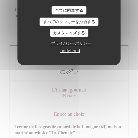
Fromage de chèvre frais de chez Carine et Xavier Gonnet
全てに同意する
mariné à l'huile d'olive et piment
すべてのクッキーを拒否する
6,00 EUR
カスタマイズする
プライバシーポリシー
undefined
Les menus
L’instant gourmet
49 euros
Entrée au choix
Terrine de foie gras de canard de la Limagne (63) maison
mariné au whisky "La Chenaie"