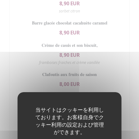
8,90 EUR
sorbet citron
Barre glacée chocolat cacahuète caramel
8,90 EUR
Crème de cassis et son biscuit,
8,90 EUR
framboises fraiches et crème vanillée
Clafoutis aux fruits de saison
8,00 EUR
Les fromages affinés "Sélection des Chefs"
8,00 EUR
当サイトはクッキーを利用し
ております。お客様自身でク
Faisselle de vache
ッキー利用の設定および管理
4,50 EUR
ができます。
sucre, miel, coulis de fruits, créme (au choix)