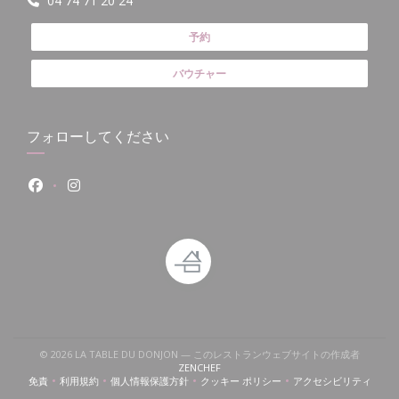
04 74 71 20 24
予約
バウチャー
フォローしてください
Facebook ((新しいウィンドウで開きます))
Instagram ((新しいウィンドウで開きます))
いウィンドウで開きます))
((新しいウィンドウで開きます))
© 2026 LA TABLE DU DONJON — このレストランウェブサイトの作成者
((新しいウィンドウで開きます))
ZENCHEF
免責
利用規約
個人情報保護方針
クッキー ポリシー
アクセシビリティ
((新しいウィンドウで開きます))
((新しいウィンドウで開きます))
((新しいウィンドウで開きます))
((新しいウィンドウで開きます))
((新しいウィン