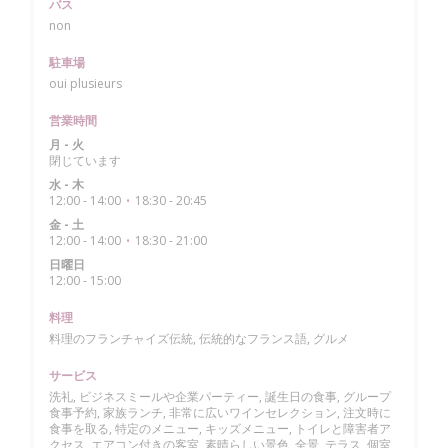
バス
non
駐車場
oui plusieurs
営業時間
月
-
火
閉じています
水
-
木
12:00 - 14:00
18:30 - 20:45
•
金
-
土
12:00 - 14:00
18:30 - 21:00
•
日曜日
12:00 - 15:00
料理
料理のフランチャイズ伝統, 伝統的なフランス語, グルメ
サービス
洗礼, ビジネスミールや企業パーティー, 誕生日の食事, グループ
食事予約, 家族ランチ, 非常に広いワインセレクション, 注文時に
食事を取る, 特定のメニュー, キッズメニュー, トイレと障害者ア
クセス, エアコン付きの客室, 素晴らしい景色, 全景, テラス, 個室