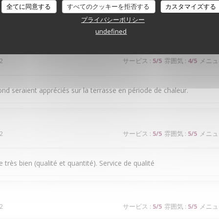
全てに同意する
すべてのクッキーを拒否する
カスタマイズする
ice médiocre
プライバシーポリシー
undefined
2
サービス
:
5
/5
雰囲気
:
4
/5
メニュ
ond seraient appréciés sur la terrasse en période de chaleur.
2
サービス
:
5
/5
雰囲気
:
5
/5
メニュ
très bien (qualité et quantité). Service de qualité
2
サービス
:
5
/5
雰囲気
:
5
/5
メニュ