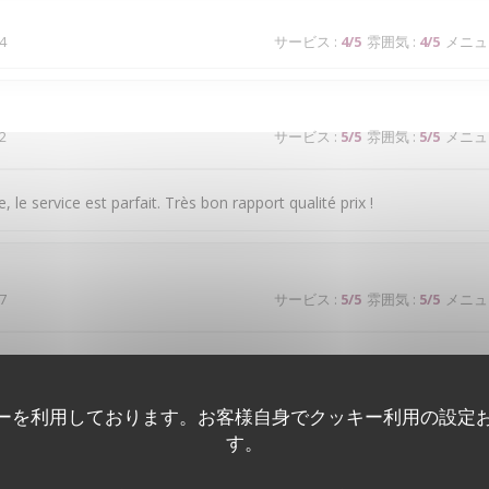
4
サービス
:
4
/5
雰囲気
:
4
/5
メニュ
2
サービス
:
5
/5
雰囲気
:
5
/5
メニュ
, le service est parfait. Très bon rapport qualité prix !
7
サービス
:
5
/5
雰囲気
:
5
/5
メニュ
 à couper le souffle. Les mets sont excellents. Le service est à la hau
ーを利用しております。お客様自身でクッキー利用の設定
す。
2
サービス
:
1
/5
雰囲気
:
4
/5
メニュ