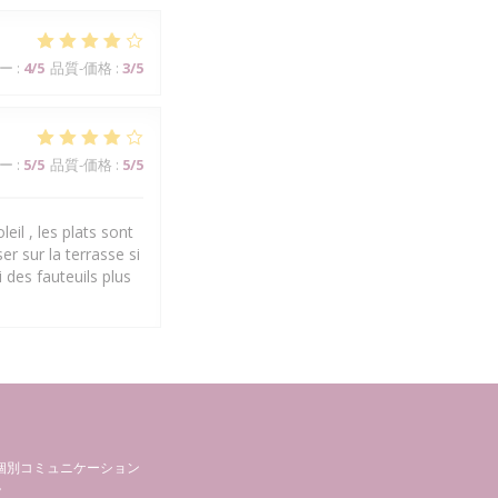
ー
:
4
/5
品質-価格
:
3
/5
ー
:
5
/5
品質-価格
:
5
/5
eil , les plats sont
er sur la terrasse si
 des fauteuils plus
個別コミュニケーション
。