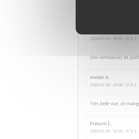
Bonne cuisine mais serv
Dominique
B
2026-07-31
- 13:30 - ゲスト 
Des ventilateurs de plaf
romain
A
2026-07-30
- 20:00 - ゲスト 
Très belle vue, on mange 
François
L
2026-07-30
- 12:30 - ゲスト 