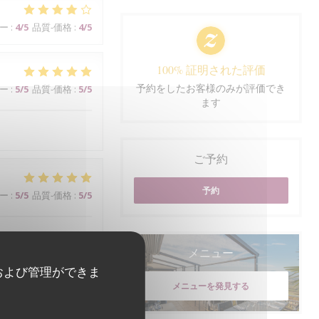
ー
:
4
/5
品質-価格
:
4
/5
100% 証明された評価
予約をしたお客様のみが評価でき
ー
:
5
/5
品質-価格
:
5
/5
ます
ご予約
予約
ー
:
5
/5
品質-価格
:
5
/5
teur de l'ensemble.
メニュー
および管理ができま
メニューを発見する
ー
:
5
/5
品質-価格
:
3
/5