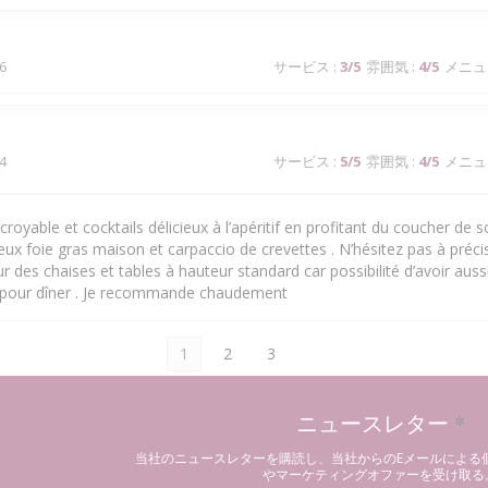
6
サービス
:
3
/5
雰囲気
:
4
/5
メニュ
4
サービス
:
5
/5
雰囲気
:
4
/5
メニュ
royable et cocktails délicieux à l’apéritif en profitant du coucher de sol
cieux foie gras maison et carpaccio de crevettes . N’hésitez pas à précis
 des chaises et tables à hauteur standard car possibilité d’avoir aussi
 pour dîner . Je recommande chaudement
1
2
3
ニュースレター
*
当社のニュースレターを購読し、当社からのEメールによる
やマーケティングオファーを受け取る