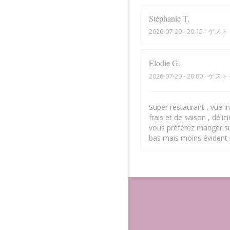
Stéphanie
T
2026-07-29
- 20:15 - ゲスト 
Elodie
G
2026-07-29
- 20:00 - ゲスト 
Super restaurant , vue inc
frais et de saison , déli
vous préférez manger sur
bas mais moins évident