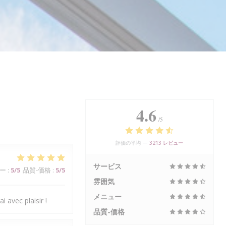
4.6
/5
評価の平均 —
3213 レビュー
サービス
ー
:
5
/5
品質-価格
:
5
/5
雰囲気
メニュー
i avec plaisir !
品質-価格