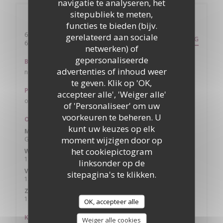
navigatie te analyseren, het
sitepubliek te meten,
Algemene informatie
functies te bieden (bijv.
64 petite rue du marché
gerelateerd aan sociale
ROUTEBESCHRIJVING
((opent in een nieuw venster))
69620 Oingt
netwerken) of
gepersonaliseerde
Bus
advertenties of inhoud weer
non
te geven. Klik op 'OK,
Parkeren
accepteer alle', 'Weiger alle'
oui plusieurs
of 'Personaliseer' om uw
voorkeuren te beheren. U
Openingstijden
kunt uw keuzes op elk
Maa
-
Din
moment wijzigen door op
Gesloten
het cookiepictogram
Woe
-
Don
12:00 - 14:00
18:30 - 20:45
•
linksonder op de
Vri
-
Zat
sitepagina's te klikken.
12:00 - 14:00
18:30 - 21:00
•
Zondag
12:00 - 15:00
OK, accepteer alle
Keuken
Weiger alle cookies