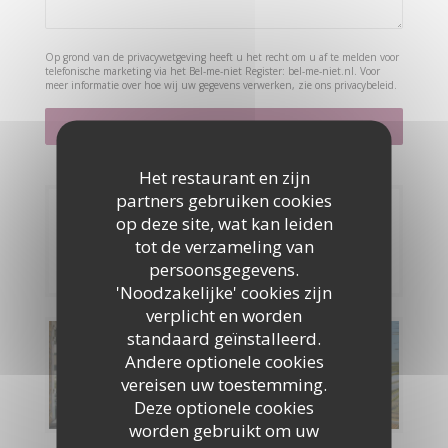
Op grond van de privacywetgeving heeft u het recht om u af te melden voor
telefonische marketing via het Bel-me-niet Register:
bel-me-niet.nl
. Voor
meer informatie over hoe wij uw gegevens verwerken, zie ons
privacybeleid
.
Het restaurant en zijn
partners gebruiken cookies
Reservering
op deze site, wat kan leiden
tot de verzameling van
RESERVEER EEN TAFEL
persoonsgegevens.
'Noodzakelijke' cookies zijn
verplicht en worden
standaard geïnstalleerd.
Menu's
Andere optionele cookies
vereisen uw toestemming.
ONTDEK ONS MENU
Deze optionele cookies
worden gebruikt om uw