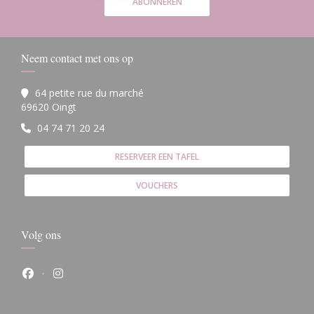
ABONNEREN
Neem contact met ons op
64 petite rue du marché
((opent in een nieuw venster))
69620 Oingt
04 74 71 20 24
RESERVEER EEN TAFEL
VOUCHERS
Volg ons
Facebook ((opent in een nieuw venster))
Instagram ((opent in een nieuw venster))