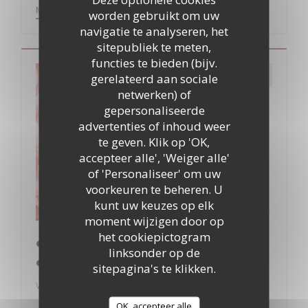
((OPENT IN EEN NIEUW VENSTER))
MEER INFORMATIE
worden gebruikt om uw
navigatie te analyseren, het
sitepubliek te meten,
functies te bieden (bijv.
gerelateerd aan sociale
netwerken) of
gepersonaliseerde
advertenties of inhoud weer
te geven. Klik op 'OK,
accepteer alle', 'Weiger alle'
of 'Personaliseer' om uw
voorkeuren te beheren. U
kunt uw keuzes op elk
moment wijzigen door op
het cookiepictogram
❤️ Saint-Valentin à La Table du Donjon
linksonder op de
❤️
sitepagina's te klikken.
Van 14/02/2026 tot 15/02/2026 van 19h00 tot 00h30
OK, accepteer alle