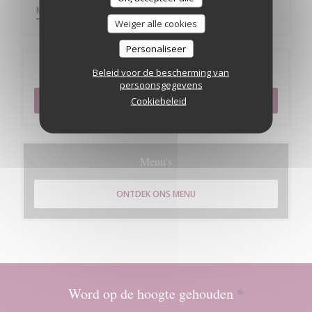
((OPENT IN EEN NIEUW VENSTER))
MEER INFORMATIE
Weiger alle cookies
Personaliseer
Reservering
Beleid voor de bescherming van
persoonsgegevens
Cookiebeleid
RESERVEER EEN TAFEL
Menu's
ONTDEK ONS MENU
Word op de hoogte gehouden
*