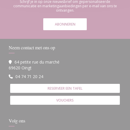
Schrijf je in op onze nieuwsbrief om gepersonaliseerde
communicatie en marketingaanbiedingen per e-mail van ons te
ontvangen.
ABONNEREN
Neem contact met ons op
64 petite rue du marché
((opent in een nieuw venster))
69620 Oingt
04 74 71 20 24
RESERVEER EEN TAFEL
VOUCHERS
Volg ons