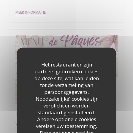
((OPENT IN EEN NIEUW VENSTER))
MEER INFORMATIE
Het restaurant en zijn
partners gebruiken cookies
op deze site, wat kan leiden
tot de verzameling van
persoonsgegevens.
'Noodzakelijke' cookies zijn
verplicht en worden
standaard geïnstalleerd.
🐣 Pâques à La Table du Donjon 🐣
Andere optionele cookies
Van 05/04/2026 tot 06/04/2026 van 12h00 tot 16h00
vereisen uw toestemming.
Deze optionele cookies