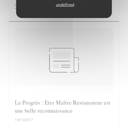
undefined
((ABRE NUMA NOVA JANELA))
LER O ARTIGO
Le Progrès : Etre Maître Restaurateur est
une belle reconnaissance
19/10/2017