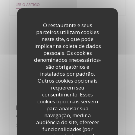
((ABRE NUMA NOVA JANELA))
LER O ARTIGO
O restaurante e seus
parceiros utilizam cookies
neste site, o que pode
implicar na coleta de dados
pessoais. Os cookies
denominados «necessários»
são obrigatórios e
instalados por padrão.
Outros cookies opcionais
requerem seu
consentimento. Esses
cookies opcionais servem
Le Patriote : L'art du bistrot dans son plus
para analisar sua
simple appareil
navegação, medir a
audiência do site, oferecer
20/08/2021
funcionalidades (por