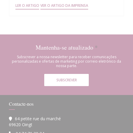
((ABRE NUMA NOVA JANELA))
((ABRE NUMA NOVA JANELA
LER O ARTIGO
VER O ARTIGO DA IMPRENSA
Mantenha-se atualizado
*
Subscrever a nossa newsletter para receber comunicações
personalizadas e ofertas de marketing por correio eletrónico da
nossa parte.
SUBSCREVER
Contacte-nos
64 petite rue du marché
((abre numa nova janela))
69620 Oingt