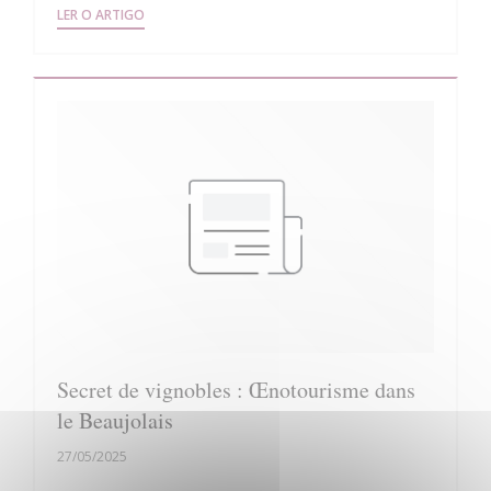
((ABRE NUMA NOVA JANELA))
LER O ARTIGO
Secret de vignobles : Œnotourisme dans
le Beaujolais
27/05/2025