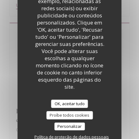
exemplo, relacionadas às
((ABRE NUMA NOVA JANELA))
((ABRE NUMA NOVA JANELA
LER O ARTIGO
VER O ARTIGO DA IMPRENSA
redes sociais) ou exibir
publicidade ou conteúdos
personalizados. Clique em
'OK, aceitar tudo', 'Recusar
tudo' ou 'Personalizar' para
gerenciar suas preferências.
Você pode alterar suas
escolhas a qualquer
momento clicando no ícone
de cookie no canto inferior
esquerdo das páginas do
site.
OK, aceitar tudo
Flash Matin : Un RDV gourmand au cœur
Proíbe todos cookies
du Beaujolais
Personalizar
01/01/2020
Política de proteção de dados pessoais