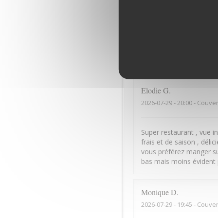
François
L
2026-07-30
- 12:30 - Couver
Stéphanie
T
2026-07-29
- 20:15 - Couver
Elodie
G
2026-07-29
- 20:00 - Couver
Super restaurant , vue inc
frais et de saison , déli
vous préférez manger sur
bas mais moins évident
Monique
D
2026-07-29
- 19:45 - Couver