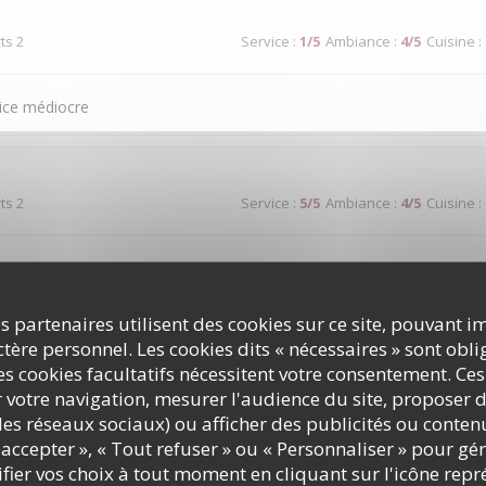
ts 2
Service
:
1
/5
Ambiance
:
4
/5
Cuisine
:
ice médiocre
ts 2
Service
:
5
/5
Ambiance
:
4
/5
Cuisine
:
ond seraient appréciés sur la terrasse en période de chaleur.
s partenaires utilisent des cookies sur ce site, pouvant i
ère personnel. Les cookies dits « nécessaires » sont oblig
ts 2
Service
:
5
/5
Ambiance
:
5
/5
Cuisine
:
s cookies facultatifs nécessitent votre consentement. Ces
r votre navigation, mesurer l'audience du site, proposer d
c les réseaux sociaux) ou afficher des publicités ou conte
très bien (qualité et quantité). Service de qualité
accepter », « Tout refuser » ou « Personnaliser » pour gé
ier vos choix à tout moment en cliquant sur l'icône repr