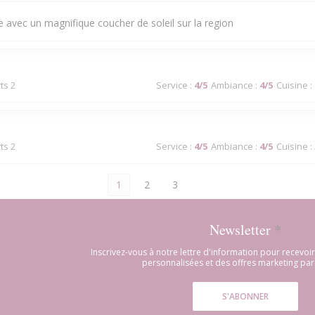
 avec un magnifique coucher de soleil sur la region
ts 2
Service
:
4
/5
Ambiance
:
4
/5
Cuisine
:
ts 2
Service
:
4
/5
Ambiance
:
4
/5
Cuisine
:
1
2
3
Newsletter
*
Inscrivez-vous à notre lettre d'information pour recevo
personnalisées et des offres marketing par 
S'ABONNER