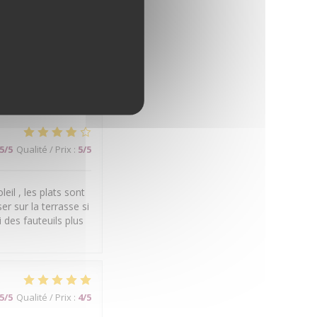
5
/5
Qualité / Prix
:
5
/5
4
/5
Qualité / Prix
:
3
/5
5
/5
Qualité / Prix
:
5
/5
eil , les plats sont
er sur la terrasse si
 des fauteuils plus
5
/5
Qualité / Prix
:
4
/5