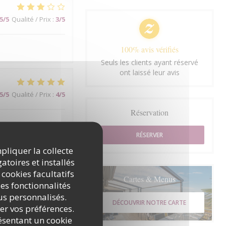
5
/5
Qualité / Prix
:
3
/5
100% avis vérifiés
Seuls les clients ayant réservé
ont laissé leur avis
5
/5
Qualité / Prix
:
4
/5
Réservation
RÉSERVER
mpliquer la collecte
atoires et installés
5
/5
Qualité / Prix
:
5
/5
 cookies facultatifs
Cartes & Menus
es fonctionnalités
nus personnalisés.
DÉCOUVRIR NOTRE CARTE
rer vos préférences.
ésentant un cookie