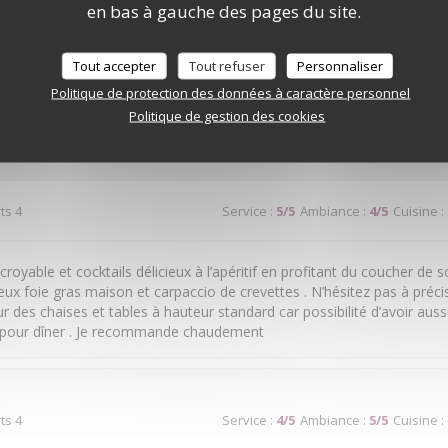
en bas à gauche des pages du site.
ts 2
Service
:
5
/5
Ambiance
:
5
/5
Cuisine
:
Tout accepter
Tout refuser
Personnaliser
Politique de protection des données à caractère personnel
Politique de gestion des cookies
ts 6
Service
:
3
/5
Ambiance
:
4
/5
Cuisine
:
ts 4
Service
:
5
/5
Ambiance
:
4
/5
Cuisine
:
royable et cocktails délicieux à l’apéritif en profitant du coucher de sol
cieux foie gras maison et carpaccio de crevettes . N’hésitez pas à précis
 des chaises et tables à hauteur standard car possibilité d’avoir aussi
 pour dîner . Je recommande chaudement
ts 4
Service
:
4
/5
Ambiance
:
5
/5
Cuisine
: