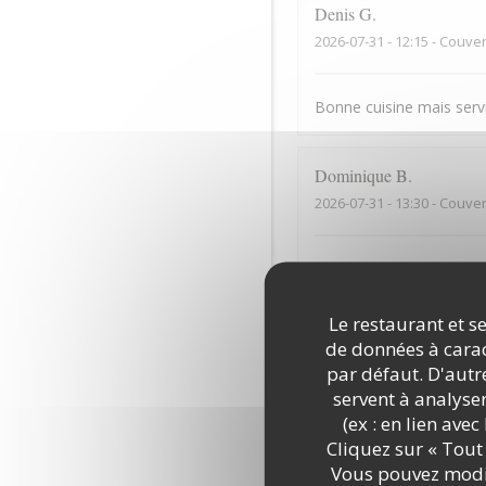
Denis
G
2026-07-31
- 12:15 - Couver
Bonne cuisine mais serv
Dominique
B
2026-07-31
- 13:30 - Couver
Des ventilateurs de plaf
Le restaurant et se
romain
A
de données à caract
2026-07-30
- 20:00 - Couver
par défaut. D'autre
servent à analyse
(ex : en lien ave
Très belle vue, on mange 
Cliquez sur « Tout 
Vous pouvez modif