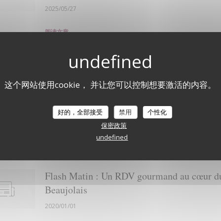
2025/05/27
((在新窗口中打开))
阅读文章
Le Patriote : L'art du bistrot dans son plus
这个网站使用cookie， 并让您可以控制想要激活的内容。
simple appareil
2021/08/20
好的，全部接受
禁用
个性化
保密政策
((在新窗口中打开))
((在新窗口中打开))
阅读文章
查看媒体文章
undefined
Flash Matin : Un RDV gourmand au cœur d
Beaujolais
2020/01/01