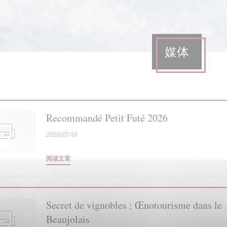
媒体
Recommandé Petit Futé 2026
2026/01/01
((在新窗口中打开))
阅读文章
Secret de vignobles : Œnotourisme dans le
Beaujolais