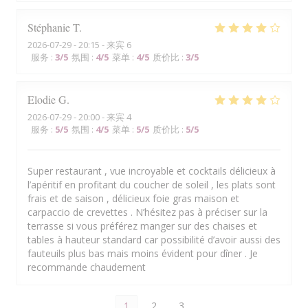
Stéphanie
T
2026-07-29
- 20:15 - 来宾 6
服务
:
3
/5
氛围
:
4
/5
菜单
:
4
/5
质价比
:
3
/5
Elodie
G
2026-07-29
- 20:00 - 来宾 4
服务
:
5
/5
氛围
:
4
/5
菜单
:
5
/5
质价比
:
5
/5
Super restaurant , vue incroyable et cocktails délicieux à
l’apéritif en profitant du coucher de soleil , les plats sont
frais et de saison , délicieux foie gras maison et
carpaccio de crevettes . N’hésitez pas à préciser sur la
terrasse si vous préférez manger sur des chaises et
tables à hauteur standard car possibilité d’avoir aussi des
fauteuils plus bas mais moins évident pour dîner . Je
recommande chaudement
1
2
3