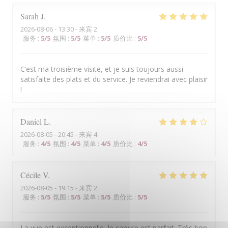
Sarah
J
2026-08-06
- 13:30 - 来宾 2
服务
:
5
/5
氛围
:
5
/5
菜单
:
5
/5
质价比
:
5
/5
C’est ma troisième visite, et je suis toujours aussi
satisfaite des plats et du service. Je reviendrai avec plaisir
!
Daniel
L
2026-08-05
- 20:45 - 来宾 4
服务
:
4
/5
氛围
:
4
/5
菜单
:
4
/5
质价比
:
4
/5
Cécile
V
2026-08-05
- 19:15 - 来宾 2
服务
:
5
/5
氛围
:
5
/5
菜单
:
5
/5
质价比
:
5
/5
La vue est exceptionnelle, le service est parfait. Très bon