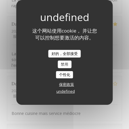
rapport qualité prix !
David
B
这个网站使用cookie， 并让您
2026-08-01
- 12:45 - 来宾 7
服务
:
5
/5
氛围
:
5
/5
菜单
:
5
/5
质价比
:
5
/5
可以控制想要激活的内容。
La vue de la terrasse est à couper le souffle. Les mets
好的，全部接受
sont excellents. Le service est à la hauteur de
禁用
l'ensemble.
个性化
Denis
G
保密政策
2026-07-31
- 12:15 - 来宾 2
undefined
服务
:
1
/5
氛围
:
4
/5
菜单
:
5
/5
质价比
:
3
/5
Bonne cuisine mais service médiocre