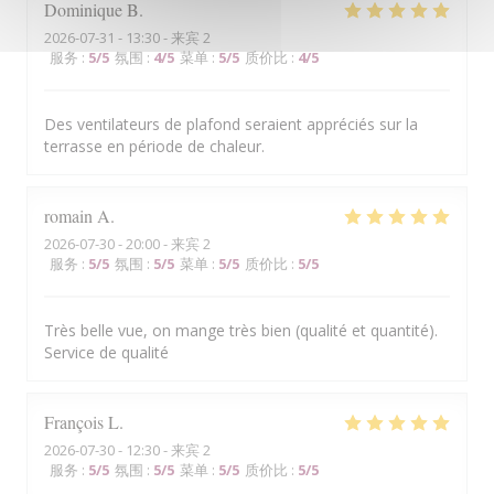
Dominique
B
2026-07-31
- 13:30 - 来宾 2
服务
:
5
/5
氛围
:
4
/5
菜单
:
5
/5
质价比
:
4
/5
Des ventilateurs de plafond seraient appréciés sur la
terrasse en période de chaleur.
romain
A
2026-07-30
- 20:00 - 来宾 2
服务
:
5
/5
氛围
:
5
/5
菜单
:
5
/5
质价比
:
5
/5
Très belle vue, on mange très bien (qualité et quantité).
Service de qualité
François
L
2026-07-30
- 12:30 - 来宾 2
服务
:
5
/5
氛围
:
5
/5
菜单
:
5
/5
质价比
:
5
/5