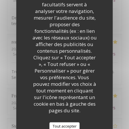
Service
:
5
/5
Ambiance
:
4
/5
Cuisine
:
5
/5
Qualité / Prix
:
4
/5
facultatifs servent à
analyser votre navigation,
mesurer l'audience du site,
Des ventilateurs de plafond seraient appréciés sur la
terrasse en période de chaleur.
proposer des
fonctionnalités (ex : en lien
avec les réseaux sociaux) ou
romain
A
afficher des publicités ou
2026-07-30
- 20:00 - Couverts 2
contenus personnalisés.
Service
:
5
/5
Ambiance
:
5
/5
Cuisine
:
5
/5
Qualité / Prix
:
5
/5
Cliquez sur « Tout accepter
», « Tout refuser » ou «
Personnaliser » pour gérer
Très belle vue, on mange très bien (qualité et quantité).
vos préférences. Vous
Service de qualité
pouvez modifier vos choix à
tout moment en cliquant
François
L
sur l'icône représentant un
2026-07-30
- 12:30 - Couverts 2
cookie en bas à gauche des
Service
:
5
/5
Ambiance
:
5
/5
Cuisine
:
5
/5
Qualité / Prix
:
5
/5
pages du site.
Stéphanie
T
Tout accepter