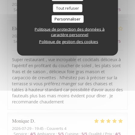
2026-07-29
- 20:15 - Couverts 6
Tout refuser
Service
:
3
/5
Ambiance
:
4
/5
Cuisine
:
4
/5
Qualité / Prix
:
3
/5
Personnaliser
Elodie
G
Politique de protection des données à
caractère personnel
2026-07-29
- 20:00 - Couverts 4
Service
:
5
/5
Ambiance
Politique de gestion des cookies
:
4
/5
Cuisine
:
5
/5
Qualité / Prix
:
5
/5
Super restaurant , vue incroyable et cocktails délicieux à
l’apéritif en profitant du coucher de soleil , les plats sont
frais et de saison , délicieux foie gras maison et
carpaccio de crevettes . N’hésitez pas à préciser sur la
terrasse si vous préférez manger sur des chaises et
tables à hauteur standard car possibilité d’avoir aussi des
fauteuils plus bas mais moins évident pour dîner . Je
recommande chaudement
Monique
D
2026-07-29
- 19:45 - Couverts 4
Service
:
4
/5
Ambiance
:
5
/5
Cuisine
:
5
/5
Qualité / Prix
:
4
/5