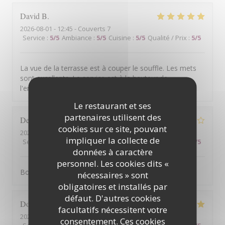
David
B
2026-08-01
- 12:45 - Couverts 7
Service
:
5
/5
Ambiance
:
5
/5
Cuisine
:
5
/5
Qualité / Prix
:
5
/5
La vue de la terrasse est à couper le souffle. Les mets
sont excellents. Le service est à la hauteur de
l'ensemble.
Le restaurant et ses
partenaires utilisent des
Denis
G
cookies sur ce site, pouvant
2026-07-31
- 12:15 - Couverts 2
impliquer la collecte de
Service
:
1
/5
Ambiance
:
4
/5
Cuisine
:
5
/5
Qualité / Prix
:
3
/5
données à caractère
personnel. Les cookies dits «
Bonne cuisine mais service médiocre
nécessaires » sont
obligatoires et installés par
défaut. D'autres cookies
Dominique
B
facultatifs nécessitent votre
2026-07-31
- 13:30 - Couverts 2
consentement. Ces cookies