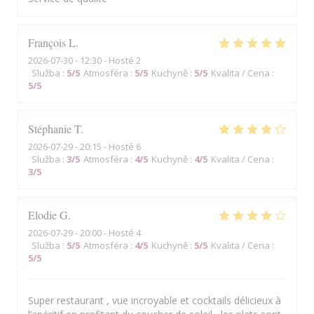
François
L
2026-07-30
- 12:30 - Hosté 2
Služba
:
5
/5
Atmosféra
:
5
/5
Kuchyně
:
5
/5
Kvalita / Cena
:
5
/5
Stéphanie
T
2026-07-29
- 20:15 - Hosté 6
Služba
:
3
/5
Atmosféra
:
4
/5
Kuchyně
:
4
/5
Kvalita / Cena
:
3
/5
Elodie
G
2026-07-29
- 20:00 - Hosté 4
Služba
:
5
/5
Atmosféra
:
4
/5
Kuchyně
:
5
/5
Kvalita / Cena
:
5
/5
Super restaurant , vue incroyable et cocktails délicieux à