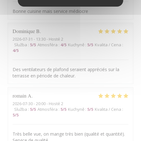
Bonne cuisine mais service médiocre
Dominique
B
2026-07-31
- 13:30 - Hosté 2
Služba
:
5
/5
Atmosféra
:
4
/5
Kuchyně
:
5
/5
Kvalita / Cena
:
4
/5
Des ventilateurs de plafond seraient appréciés sur la
terrasse en période de chaleur.
romain
A
2026-07-30
- 20:00 - Hosté 2
Služba
:
5
/5
Atmosféra
:
5
/5
Kuchyně
:
5
/5
Kvalita / Cena
:
5
/5
Très belle vue, on mange très bien (qualité et quantité).
Service de qualité