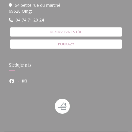
64 petite rue du marché
((otevře se v novém okně))
69620 Oingt
04 74 71 20 24
REZERVOVAT STŮL
POUKAZY
Sledujte nás
Facebook ((otevře se v novém okně))
Instagram ((otevře se v novém okně))