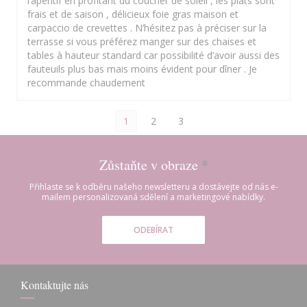
l’apéritif en profitant du coucher de soleil , les plats sont
frais et de saison , délicieux foie gras maison et
carpaccio de crevettes . N’hésitez pas à préciser sur la
terrasse si vous préférez manger sur des chaises et
tables à hauteur standard car possibilité d’avoir aussi des
fauteuils plus bas mais moins évident pour dîner . Je
recommande chaudement
1
2
3
Zůstaňte v obraze
*
Přihlaste se k odběru našeho newsletteru a dostávejte od nás e-
mailem personalizovaná sdělení a marketingové nabídky.
ODEBÍRAT
Kontaktujte nás