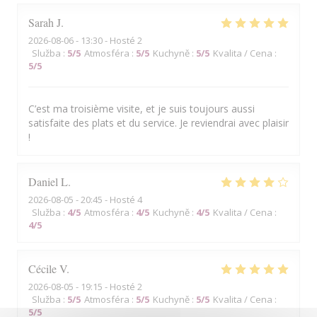
Sarah
J
2026-08-06
- 13:30 - Hosté 2
Služba
:
5
/5
Atmosféra
:
5
/5
Kuchyně
:
5
/5
Kvalita / Cena
:
5
/5
C’est ma troisième visite, et je suis toujours aussi
satisfaite des plats et du service. Je reviendrai avec plaisir
!
Daniel
L
2026-08-05
- 20:45 - Hosté 4
Služba
:
4
/5
Atmosféra
:
4
/5
Kuchyně
:
4
/5
Kvalita / Cena
:
4
/5
Cécile
V
2026-08-05
- 19:15 - Hosté 2
Služba
:
5
/5
Atmosféra
:
5
/5
Kuchyně
:
5
/5
Kvalita / Cena
:
5
/5