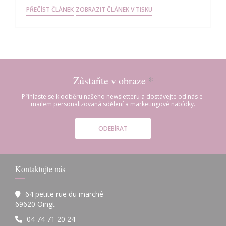
((OTEVŘE SE V NOVÉM OKNĚ))
((OTEVŘE SE V NOVÉM OK
PŘEČÍST ČLÁNEK
ZOBRAZIT ČLÁNEK V TISKU
Zůstaňte v obraze
*
Přihlaste se k odběru našeho newsletteru a dostávejte od nás e-
mailem personalizovaná sdělení a marketingové nabídky.
ODEBÍRAT
Kontaktujte nás
64 petite rue du marché
((otevře se v novém okně))
69620 Oingt
04 74 71 20 24