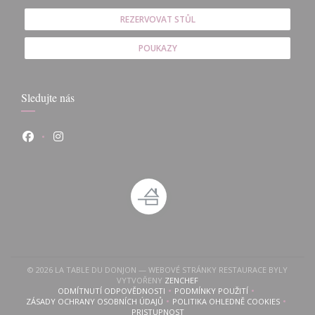
REZERVOVAT STŮL
POUKAZY
Sledujte nás
Facebook ((otevře se v novém okně))
Instagram ((otevře se v novém okně))
© 2026 LA TABLE DU DONJON — WEBOVÉ STRÁNKY RESTAURACE BYLY
((OTEVŘE SE V NOVÉM OKNĚ))
VYTVOŘENY
ZENCHEF
 v novém okně))
evře se v novém okně))
ODMÍTNUTÍ ODPOVĚDNOSTI
PODMÍNKY POUŽITÍ
((OTEVŘE SE V NOVÉM OKNĚ))
((OTEVŘE SE V NOVÉM OKN
ZÁSADY OCHRANY OSOBNÍCH ÚDAJŮ
POLITIKA OHLEDNĚ COOKIES
((OTEVŘE SE V NOVÉM OKNĚ))
((OTEVŘE SE V NOVÉM 
PRISTUPNOST