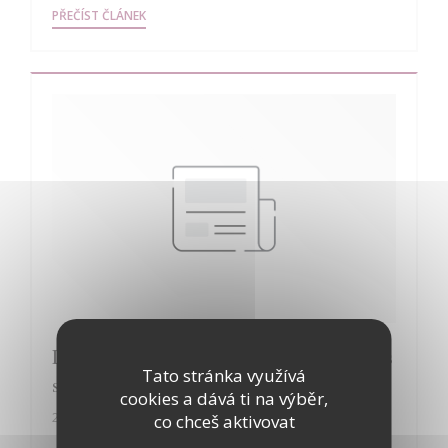
((OTEVŘE SE V NOVÉM OKNĚ))
PŘEČÍST ČLÁNEK
Le Patriote : L'art du bistrot dans son plus
Tato stránka využívá
simple appareil
cookies a dává ti na výběr,
20/08/2021
co chceš aktivovat