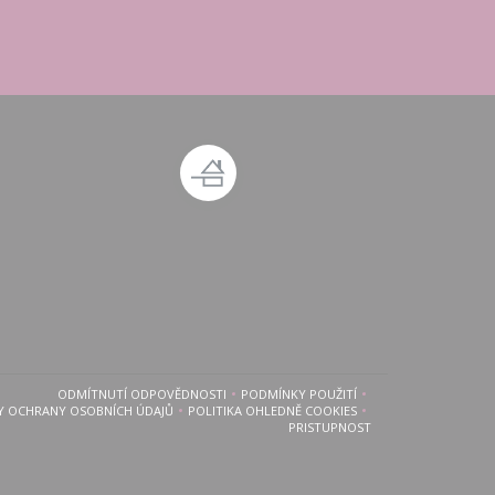
 okně))
 novém okně))
ODMÍTNUTÍ ODPOVĚDNOSTI
PODMÍNKY POUŽITÍ
((OTEVŘE SE V NOVÉM OKNĚ))
((OTEVŘE SE V NOVÉM OKNĚ))
Y OCHRANY OSOBNÍCH ÚDAJŮ
POLITIKA OHLEDNĚ COOKIES
((OTEVŘE SE V NOVÉM OKNĚ))
((OTEVŘE SE V NOVÉM OKNĚ))
PRISTUPNOST
((OTEVŘE SE V NOVÉM OKNĚ)