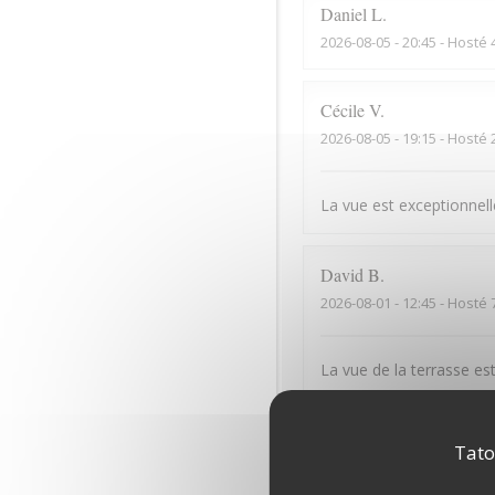
Daniel
L
2026-08-05
- 20:45 - Hosté 
Cécile
V
2026-08-05
- 19:15 - Hosté 
La vue est exceptionnelle
David
B
2026-08-01
- 12:45 - Hosté 
La vue de la terrasse est
Denis
G
Tato
2026-07-31
- 12:15 - Hosté 