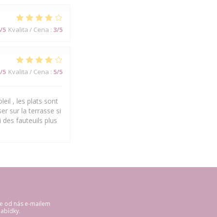
/5
Kvalita / Cena
:
3
/5
/5
Kvalita / Cena
:
5
/5
eil , les plats sont
er sur la terrasse si
 des fauteuils plus
te od nás e-mailem
abídky.