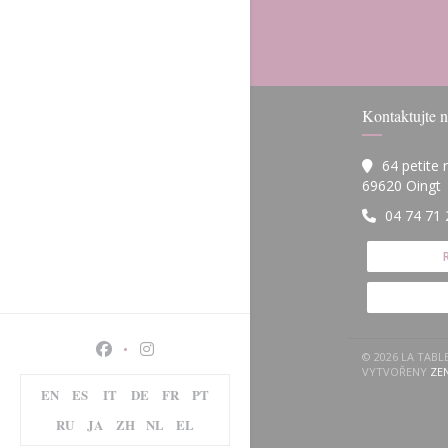
Kontaktujte n
64 petite
(
69620 Oingt
04 74 71 
Facebook ((otevře se v novém okně))
Instagram ((otevře se v novém okně))
© 2026 LA TAB
VYTVOŘENY
ZE
EN
ES
IT
DE
FR
PT
RU
JA
ZH
NL
EL