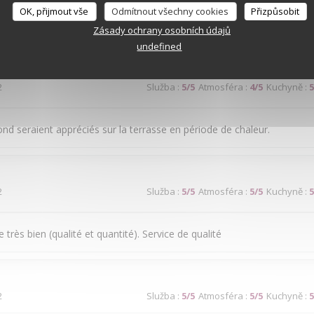
OK, přijmout vše
Odmítnout všechny cookies
Přizpůsobit
ice médiocre
Zásady ochrany osobních údajů
undefined
2
Služba
:
5
/5
Atmosféra
:
4
/5
Kuchyně
:
5
ond seraient appréciés sur la terrasse en période de chaleur.
2
Služba
:
5
/5
Atmosféra
:
5
/5
Kuchyně
:
5
très bien (qualité et quantité). Service de qualité
2
Služba
:
5
/5
Atmosféra
:
5
/5
Kuchyně
:
5