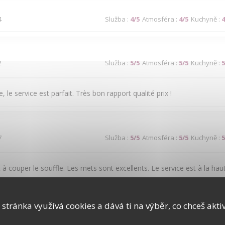
4
Služba
:
4
/5
Atmosféra
:
4
/5
Kuchyně
:
4
2
Služba
:
5
/5
Atmosféra
:
5
/5
Kuchyně
:
5
, le service est parfait. Très bon rapport qualité prix !
7
Služba
:
5
/5
Atmosféra
:
5
/5
Kuchyně
:
5
 à couper le souffle. Les mets sont excellents. Le service est à la hau
 stránka využívá cookies a dává ti na výběr, co chceš akti
2
Služba
:
1
/5
Atmosféra
:
4
/5
Kuchyně
:
5