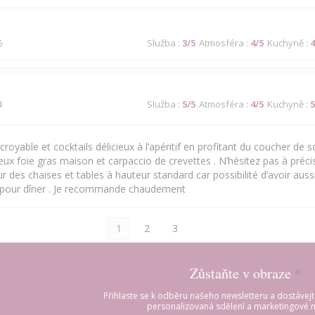
6
Služba
:
3
/5
Atmosféra
:
4
/5
Kuchyně
:
4
4
Služba
:
5
/5
Atmosféra
:
4
/5
Kuchyně
:
5
royable et cocktails délicieux à l’apéritif en profitant du coucher de sol
cieux foie gras maison et carpaccio de crevettes . N’hésitez pas à précis
 des chaises et tables à hauteur standard car possibilité d’avoir aussi
 pour dîner . Je recommande chaudement
1
2
3
Zůstaňte v obraze
*
Přihlaste se k odběru našeho newsletteru a dostávej
personalizovaná sdělení a marketingové n