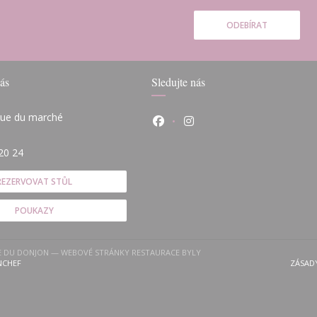
ODEBÍRAT
ás
Sledujte nás
 rue du marché
Facebook ((otevře se v novém
Instagram ((otevře se v
(otevře se v novém okně))
20 24
REZERVOVAT STŮL
POUKAZY
LE DU DONJON — WEBOVÉ STRÁNKY RESTAURACE BYLY
((OTEVŘE SE V NOVÉM OKNĚ))
NCHEF
ZÁSAD