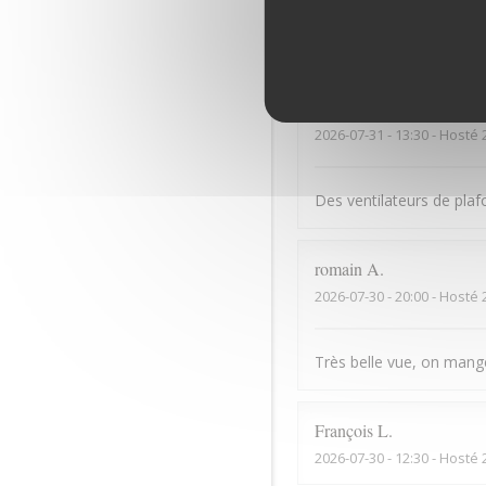
Bonne cuisine mais serv
Dominique
B
2026-07-31
- 13:30 - Hosté 
Des ventilateurs de plaf
romain
A
2026-07-30
- 20:00 - Hosté 
Très belle vue, on mange 
François
L
2026-07-30
- 12:30 - Hosté 