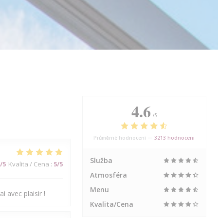
4.6
/5
Průměrné hodnocení —
3213 hodnoceni
Služba
/5
Kvalita / Cena
:
5
/5
Atmosféra
Menu
i avec plaisir !
Kvalita/Cena