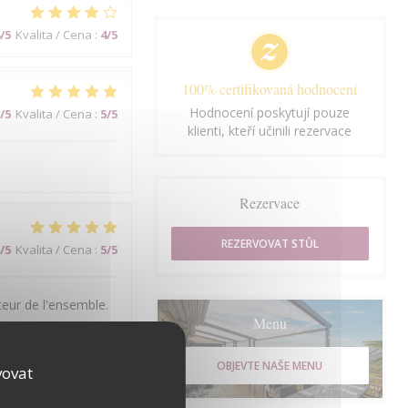
/5
Kvalita / Cena
:
4
/5
100% certifikovaná hodnocení
Hodnocení poskytují pouze
/5
Kvalita / Cena
:
5
/5
klienti, kteří učinili rezervace
Rezervace
REZERVOVAT STŮL
/5
Kvalita / Cena
:
5
/5
teur de l'ensemble.
Menu
OBJEVTE NAŠE MENU
vovat
/5
Kvalita / Cena
:
3
/5