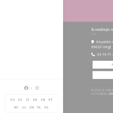
Kontaktujte n
64 petite
(
69620 Oingt
04 74 71 
Facebook ((otevře se v novém okně))
Instagram ((otevře se v novém okně))
© 2026 LA TAB
VYTVOŘENY
ZE
EN
ES
IT
DE
FR
PT
RU
JA
ZH
NL
EL