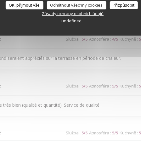
OK, přijmout vše
Odmítnout všechny cookies
Přizpůsobit
ice médiocre
Zásady ochrany osobních údajů
undefined
2
Služba
:
5
/5
Atmosféra
:
4
/5
Kuchyně
:
5
ond seraient appréciés sur la terrasse en période de chaleur.
2
Služba
:
5
/5
Atmosféra
:
5
/5
Kuchyně
:
5
très bien (qualité et quantité). Service de qualité
2
Služba
:
5
/5
Atmosféra
:
5
/5
Kuchyně
:
5