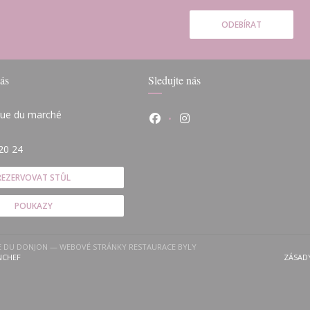
ODEBÍRAT
ás
Sledujte nás
 rue du marché
Facebook ((otevře se v novém
Instagram ((otevře se v
(otevře se v novém okně))
20 24
REZERVOVAT STŮL
POUKAZY
LE DU DONJON — WEBOVÉ STRÁNKY RESTAURACE BYLY
((OTEVŘE SE V NOVÉM OKNĚ))
NCHEF
ZÁSAD