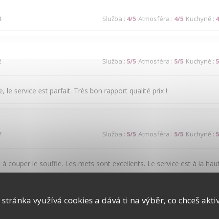
4
Služba
:
4
/5
Atmosféra
:
4
/5
Kuchyně
:
4
2
Služba
:
5
/5
Atmosféra
:
5
/5
Kuchyně
:
5
, le service est parfait. Très bon rapport qualité prix !
7
Služba
:
5
/5
Atmosféra
:
5
/5
Kuchyně
:
5
 à couper le souffle. Les mets sont excellents. Le service est à la hau
 stránka využívá cookies a dává ti na výběr, co chceš akti
2
Služba
:
1
/5
Atmosféra
:
4
/5
Kuchyně
:
5