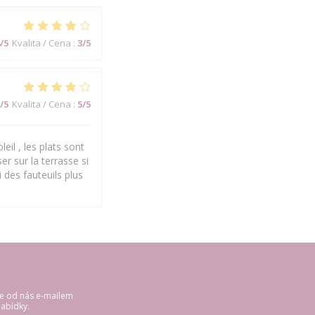
/5
Kvalita / Cena
:
3
/5
/5
Kvalita / Cena
:
5
/5
eil , les plats sont
er sur la terrasse si
 des fauteuils plus
te od nás e-mailem
abídky.