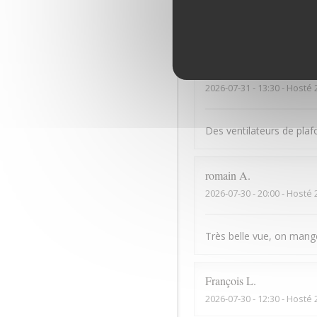
Bonne cuisine mais serv
Dominique
B
2026-07-31
- 13:30 - Hosté 
Des ventilateurs de plaf
romain
A
2026-07-30
- 20:00 - Hosté 
Très belle vue, on mange 
François
L
2026-07-30
- 12:30 - Hosté 