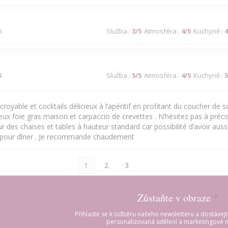
6
Služba
:
3
/5
Atmosféra
:
4
/5
Kuchyně
:
4
4
Služba
:
5
/5
Atmosféra
:
4
/5
Kuchyně
:
5
royable et cocktails délicieux à l’apéritif en profitant du coucher de sol
cieux foie gras maison et carpaccio de crevettes . N’hésitez pas à précis
 des chaises et tables à hauteur standard car possibilité d’avoir aussi
 pour dîner . Je recommande chaudement
1
2
3
Zůstaňte v obraze
*
Přihlaste se k odběru našeho newsletteru a dostávej
personalizovaná sdělení a marketingové n