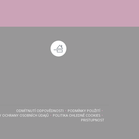
 okně))
 novém okně))
ODMÍTNUTÍ ODPOVĚDNOSTI
PODMÍNKY POUŽITÍ
((OTEVŘE SE V NOVÉM OKNĚ))
((OTEVŘE SE V NOVÉM OKNĚ))
Y OCHRANY OSOBNÍCH ÚDAJŮ
POLITIKA OHLEDNĚ COOKIES
((OTEVŘE SE V NOVÉM OKNĚ))
((OTEVŘE SE V NOVÉM OKNĚ))
PRISTUPNOST
((OTEVŘE SE V NOVÉM OKNĚ)