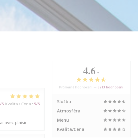
4.6
/5
Průměrné hodnocení —
3213 hodnoceni
Služba
/5
Kvalita / Cena
:
5
/5
Atmosféra
Menu
i avec plaisir !
Kvalita/Cena