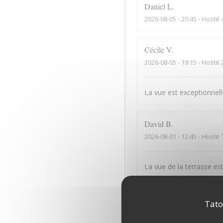
Daniel
L
2026-08-05
- 20:45 - Hosté 
Cécile
V
2026-08-05
- 19:15 - Hosté 
La vue est exceptionnelle
David
B
2026-08-01
- 12:45 - Hosté 
La vue de la terrasse est
Denis
G
Tato
2026-07-31
- 12:15 - Hosté 