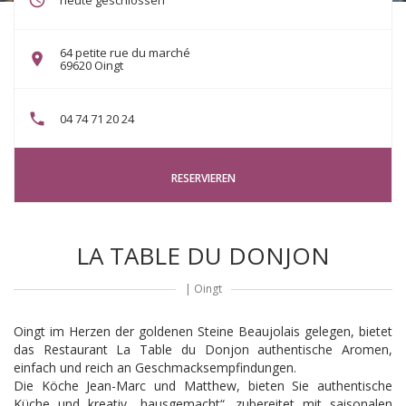
heute geschlossen
64 petite rue du marché
((öffnet ein neues Fenster))
69620 Oingt
04 74 71 20 24
RESERVIEREN
LA TABLE DU DONJON
|
Oingt
Oingt im Herzen der goldenen Steine ​​Beaujolais gelegen, bietet
das Restaurant La Table du Donjon authentische Aromen,
einfach und reich an Geschmacksempfindungen.
Die Köche Jean-Marc und Matthew, bieten Sie authentische
Küche und kreativ „hausgemacht“, zubereitet mit saisonalen