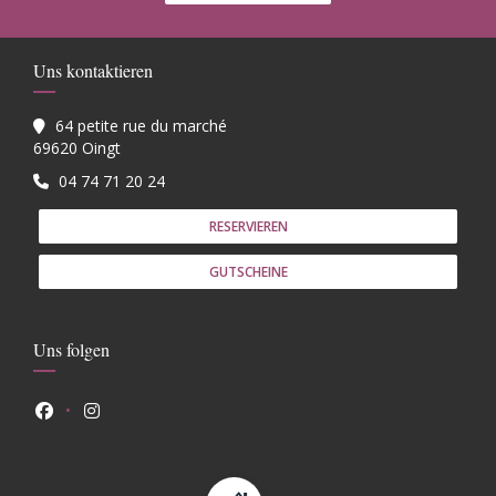
Uns kontaktieren
64 petite rue du marché
((öffnet ein neues Fenster))
69620 Oingt
04 74 71 20 24
RESERVIEREN
GUTSCHEINE
Uns folgen
Facebook ((öffnet ein neues Fenster))
Instagram ((öffnet ein neues Fenster))