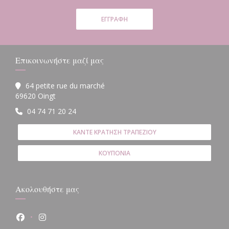
ΕΓΓΡΑΦΉ
Επικοινωνήστε μαζί μας
64 petite rue du marché
((ανοίγει σε νέο παράθυρο))
69620 Oingt
04 74 71 20 24
ΚΆΝΤΕ ΚΡΆΤΗΣΗ ΤΡΑΠΕΖΙΟΎ
ΚΟΥΠΌΝΙΑ
Ακολουθήστε μας
Facebook ((ανοίγει σε νέο παράθυρο))
Instagram ((ανοίγει σε νέο παράθυρο))