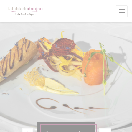
Πίνακας διαχείρισης "Μπισκότων" (Cookies)