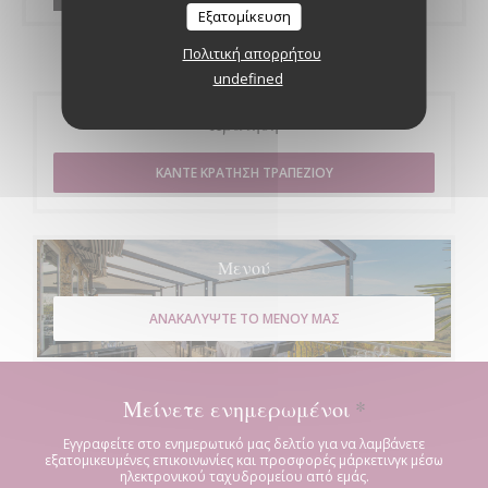
Εξατομίκευση
Πολιτική απορρήτου
undefined
Κράτηση
ΚΆΝΤΕ ΚΡΆΤΗΣΗ ΤΡΑΠΕΖΙΟΎ
Μενού
ΑΝΑΚΑΛΎΨΤΕ ΤΟ ΜΕΝΟΎ ΜΑΣ
Μείνετε ενημερωμένοι
*
Εγγραφείτε στο ενημερωτικό μας δελτίο για να λαμβάνετε
εξατομικευμένες επικοινωνίες και προσφορές μάρκετινγκ μέσω
ηλεκτρονικού ταχυδρομείου από εμάς.