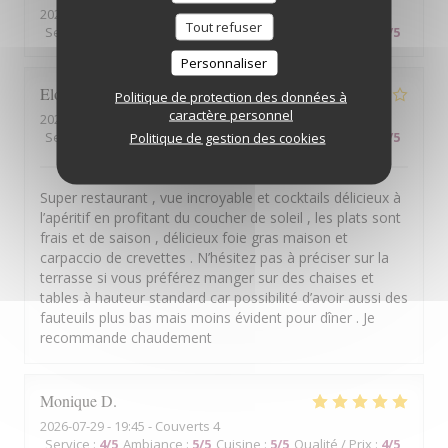
2026-07-29
- 20:15 - Couverts 6
Tout refuser
Service
:
3
/5
Ambiance
:
4
/5
Cuisine
:
4
/5
Qualité / Prix
:
3
/5
Personnaliser
Elodie
G
Politique de protection des données à
caractère personnel
2026-07-29
- 20:00 - Couverts 4
Service
:
5
/5
Ambiance
Politique de gestion des cookies
:
4
/5
Cuisine
:
5
/5
Qualité / Prix
:
5
/5
Super restaurant , vue incroyable et cocktails délicieux à
l’apéritif en profitant du coucher de soleil , les plats sont
frais et de saison , délicieux foie gras maison et
carpaccio de crevettes . N’hésitez pas à préciser sur la
terrasse si vous préférez manger sur des chaises et
tables à hauteur standard car possibilité d’avoir aussi des
fauteuils plus bas mais moins évident pour dîner . Je
recommande chaudement
Monique
D
2026-07-29
- 19:45 - Couverts 4
Service
:
4
/5
Ambiance
:
5
/5
Cuisine
:
5
/5
Qualité / Prix
:
4
/5