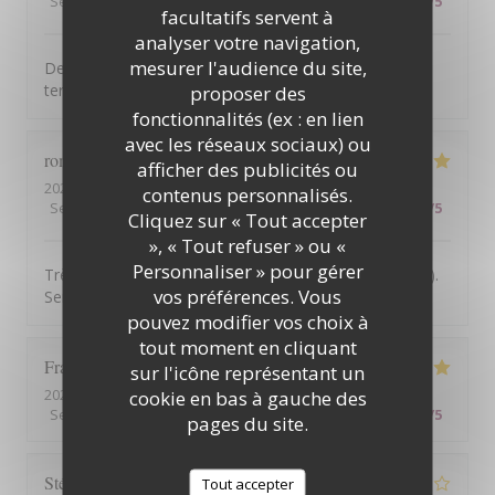
Service
:
5
/5
Ambiance
:
4
/5
Cuisine
:
5
/5
Qualité / Prix
:
4
/5
facultatifs servent à
analyser votre navigation,
mesurer l'audience du site,
Des ventilateurs de plafond seraient appréciés sur la
terrasse en période de chaleur.
proposer des
fonctionnalités (ex : en lien
avec les réseaux sociaux) ou
romain
A
afficher des publicités ou
2026-07-30
- 20:00 - Couverts 2
contenus personnalisés.
Service
:
5
/5
Ambiance
:
5
/5
Cuisine
:
5
/5
Qualité / Prix
:
5
/5
Cliquez sur « Tout accepter
», « Tout refuser » ou «
Personnaliser » pour gérer
Très belle vue, on mange très bien (qualité et quantité).
vos préférences. Vous
Service de qualité
pouvez modifier vos choix à
tout moment en cliquant
François
L
sur l'icône représentant un
2026-07-30
- 12:30 - Couverts 2
cookie en bas à gauche des
Service
:
5
/5
Ambiance
:
5
/5
Cuisine
:
5
/5
Qualité / Prix
:
5
/5
pages du site.
Stéphanie
T
Tout accepter