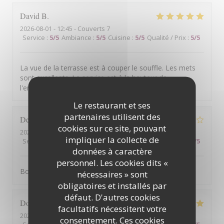
David
B
2026-08-01
- 12:45 - Couverts 7
Service
:
5
/5
Ambiance
:
5
/5
Cuisine
:
5
/5
Qualité / Prix
:
5
/5
La vue de la terrasse est à couper le souffle. Les mets
sont excellents. Le service est à la hauteur de
l'ensemble.
Le restaurant et ses
partenaires utilisent des
Denis
G
cookies sur ce site, pouvant
2026-07-31
- 12:15 - Couverts 2
impliquer la collecte de
Service
:
1
/5
Ambiance
:
4
/5
Cuisine
:
5
/5
Qualité / Prix
:
3
/5
données à caractère
personnel. Les cookies dits «
Bonne cuisine mais service médiocre
nécessaires » sont
obligatoires et installés par
défaut. D'autres cookies
Dominique
B
facultatifs nécessitent votre
2026-07-31
- 13:30 - Couverts 2
consentement. Ces cookies