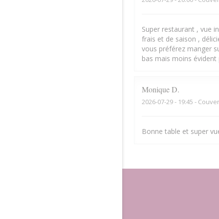
Super restaurant , vue inc
frais et de saison , déli
vous préférez manger sur
bas mais moins évident
Monique
D
2026-07-29
- 19:45 - Couver
Bonne table et super vue