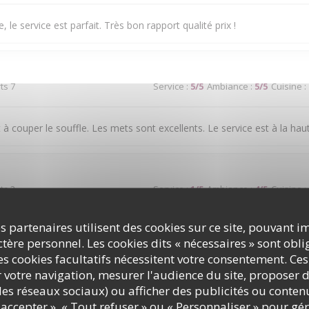
, le service est parfait. Très bon rapport qualité prix !
ts 7
Service
:
5
/5
Ambiance
:
5
/5
Cuisine
:
 à couper le souffle. Les mets sont excellents. Le service est à la hau
ts 2
Service
:
1
/5
Ambiance
:
4
/5
Cuisine
:
s partenaires utilisent des cookies sur ce site, pouvant i
ice médiocre
ère personnel. Les cookies dits « nécessaires » sont oblig
s cookies facultatifs nécessitent votre consentement. Ces
r votre navigation, mesurer l'audience du site, proposer d
c les réseaux sociaux) ou afficher des publicités ou conte
ts 2
Service
:
5
/5
Ambiance
:
4
/5
Cuisine
:
accepter », « Tout refuser » ou « Personnaliser » pour gé