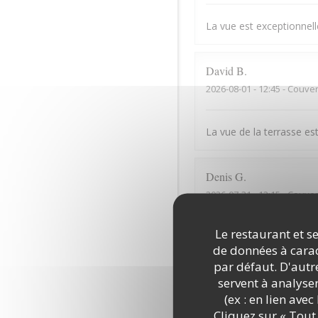
La vue est exceptionnelle
David
B
2026-08-01
- 12:45 - Couver
La vue de la terrasse est
Denis
G
2026-07-31
- 12:15 - Couver
Le restaurant et se
Bonne cuisine mais serv
de données à caract
par défaut. D'autre
servent à analyse
Dominique
B
(ex : en lien ave
2026-07-31
- 13:30 - Couver
Cliquez sur « Tout 