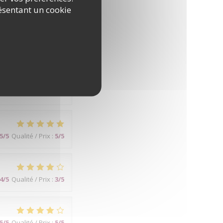
ésentant un cookie
5
/5
Qualité / Prix
:
5
/5
5
/5
Qualité / Prix
:
5
/5
4
/5
Qualité / Prix
:
3
/5
5
/5
Qualité / Prix
:
5
/5