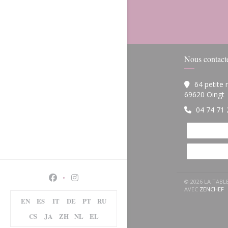
Nous contact
64 petite
(
69620 Oingt
04 74 71 
Facebook ((ouvre une nouvelle fenêtre))
Instagram ((ouvre une nouvelle fenêtre)
© 2026 LA TAB
(
AVEC
ZENCHEF
EN
ES
IT
DE
PT
RU
CS
JA
ZH
NL
EL