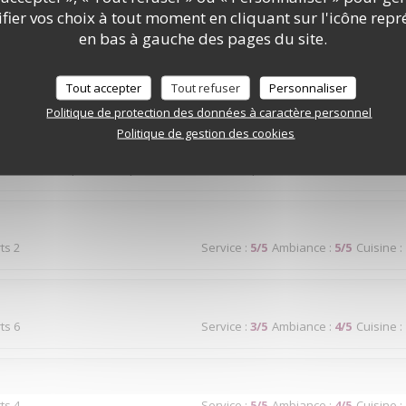
ier vos choix à tout moment en cliquant sur l'icône repr
ond seraient appréciés sur la terrasse en période de chaleur.
en bas à gauche des pages du site.
Tout accepter
Tout refuser
Personnaliser
Politique de protection des données à caractère personnel
ts 2
Service
:
5
/5
Ambiance
:
5
/5
Cuisine
:
Politique de gestion des cookies
très bien (qualité et quantité). Service de qualité
ts 2
Service
:
5
/5
Ambiance
:
5
/5
Cuisine
:
ts 6
Service
:
3
/5
Ambiance
:
4
/5
Cuisine
:
ts 4
Service
:
5
/5
Ambiance
:
4
/5
Cuisine
: