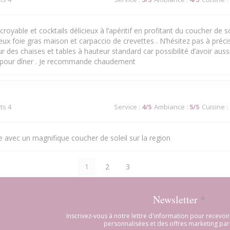
royable et cocktails délicieux à l’apéritif en profitant du coucher de sol
cieux foie gras maison et carpaccio de crevettes . N’hésitez pas à précis
 des chaises et tables à hauteur standard car possibilité d’avoir aussi
 pour dîner . Je recommande chaudement
ts 4
Service
:
4
/5
Ambiance
:
5
/5
Cuisine
:
 avec un magnifique coucher de soleil sur la region
1
2
3
Newsletter
*
Inscrivez-vous à notre lettre d'information pour recevo
personnalisées et des offres marketing par 