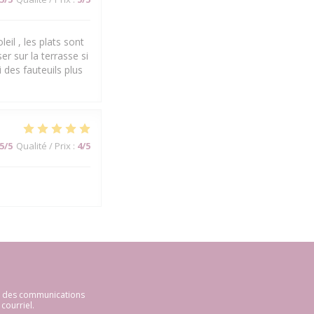
eil , les plats sont
er sur la terrasse si
 des fauteuils plus
5
/5
Qualité / Prix
:
4
/5
ir des communications
courriel.