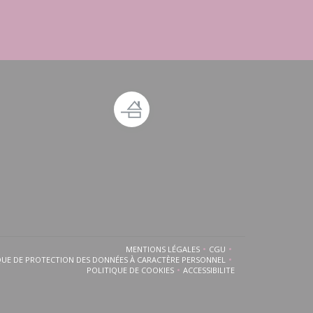
 fenêtre))
ouvelle fenêtre))
MENTIONS LÉGALES
CGU
((OUVRE UNE NOUVELLE FENÊTRE))
((OUVRE UNE NOUVELLE 
QUE DE PROTECTION DES DONNÉES À CARACTÈRE PERSONNEL
((OUVRE UNE NOUVELLE FENÊTRE))
POLITIQUE DE COOKIES
ACCESSIBILITE
((OUVRE UNE NOUVELLE FENÊTRE))
((OUVRE UNE NOUVELLE FEN