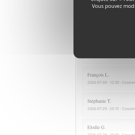
Vous pouvez modif
Des ventilateurs de plaf
romain
A
2026-07-30
- 20:00 - Couver
Très belle vue, on mange 
François
L
2026-07-30
- 12:30 - Couver
Stéphanie
T
2026-07-29
- 20:15 - Couver
Elodie
G
2026-07-29
- 20:00 - Couver