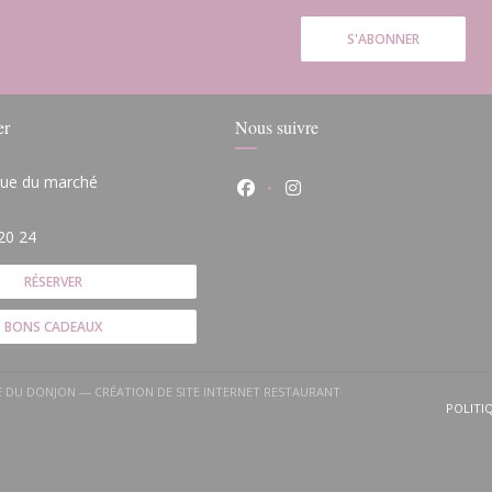
S'ABONNER
er
Nous suivre
 rue du marché
Facebook ((ouvre une nouvelle
Instagram ((ouvre une n
(ouvre une nouvelle fenêtre))
20 24
RÉSERVER
BONS CADEAUX
)
LE DU DONJON — CRÉATION DE SITE INTERNET RESTAURANT
(OUVRE UNE NOUVELLE FENÊTRE))
POLITI