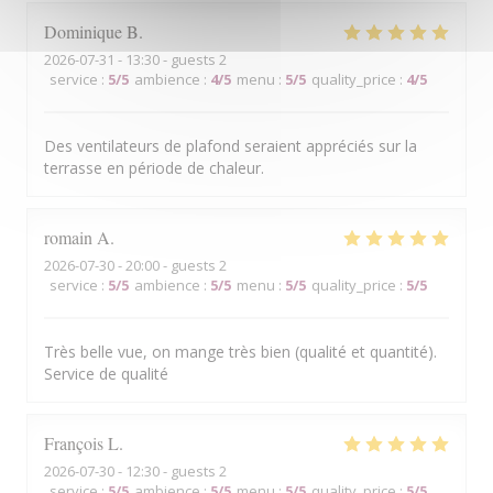
Dominique
B
2026-07-31
- 13:30 - guests 2
service
:
5
/5
ambience
:
4
/5
menu
:
5
/5
quality_price
:
4
/5
Des ventilateurs de plafond seraient appréciés sur la
terrasse en période de chaleur.
romain
A
2026-07-30
- 20:00 - guests 2
service
:
5
/5
ambience
:
5
/5
menu
:
5
/5
quality_price
:
5
/5
Très belle vue, on mange très bien (qualité et quantité).
Service de qualité
François
L
2026-07-30
- 12:30 - guests 2
service
:
5
/5
ambience
:
5
/5
menu
:
5
/5
quality_price
:
5
/5