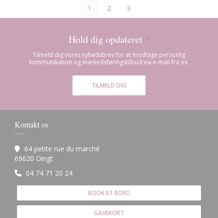
1
2
3
Hold dig opdateret
*
Tilmeld dig vores nyhedsbrev for at modtage personlig
kommunikation og markedsføringstilbud via e-mail fra os.
TILMELD DIG
Kontakt os
64 petite rue du marché
((åbner i et nyt vindue))
69620 Oingt
04 74 71 20 24
BOOK ET BORD
GAVEKORT