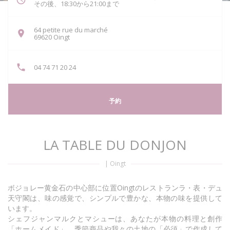
その後、18:30から21:00まで
64 petite rue du marché
((新しいウィンドウで開きます))
69620 Oingt
04 74 71 20 24
予約
LA TABLE DU DONJON
|
Oingt
ボジョレー黄金石の中心部に位置Oingtのレストランラ・表・デュ
天守閣は、味の感覚で、シンプルで豊かな、本物の味を提供して
います。
シェフジャンマルクとマシューは、あなたが本物の料理と創作
「ホームメイド」、季節商品や我々の土地の「必須」で作成して