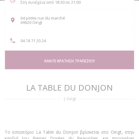
Στη συνέχεια από 18:30 σε 21:00
64 petite rue du marché
((ανοίγει σε νέο παράθυρο))
69620 Oingt
04 74 71 20 24
ΚΆΝΤΕ ΚΡΆΤΗΣΗ ΤΡΑΠΕΖΙΟΎ
LA TABLE DU DONJON
|
Oingt
Το εστιατόριο La Table du Donjon βρίσκεται στο Oingt, στην
καρδιά του Pierres Dorées du Beaujolais, και προσφέρει