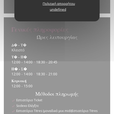
Πολιτική απορρήτου
Waze Map είναι απενεργοποιημένο.
Επέτρεψε
undefined
Γενικές πληροφορίες
Ώρες λειτουργίας
Δ�
-
Τ�
Κλειστό
Τ�
-
Π�
12:00 - 14:00
18:30 - 20:45
•
Π�
-
Σ�
12:00 - 14:00
18:30 - 21:00
•
Κυριακή
12:00 - 15:00
Μέθοδοι πληρωμής
Εστιατόριο Ticket
Sodexo Ελέγξτε
Εστιατόριο Titres (μοναδικό μινι midi)Εστιατόριο Titres