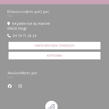
Επικοινωνήστε μαζί μας
64 petite rue du marché
((ανοίγει σε νέο παράθυρο))
69620 Oingt
04 74 71 20 24
ΚΆΝΤΕ ΚΡΆΤΗΣΗ ΤΡΑΠΕΖΙΟΎ
ΚΟΥΠΌΝΙΑ
Ακολουθήστε μας
Facebook ((ανοίγει σε νέο παράθυρο))
Instagram ((ανοίγει σε νέο παράθυρο))