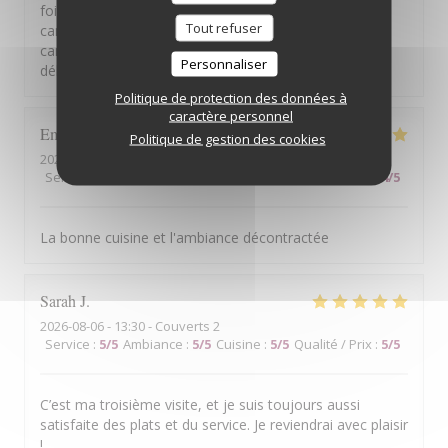
foie gras, pain brioché bon. Mais pas généreux. Plat:
Tout refuser
canard trop cuit, sauce au poivrons, trop puissante. Le
canard se fait discret. Dessert: mousse de cassis, bon,
Personnaliser
délicat. Qualité/prix à revoir...
Politique de protection des données à
caractère personnel
Emmanuel
D
Politique de gestion des cookies
2026-08-07
- 19:30 - Couverts 2
Service
:
5
/5
Ambiance
:
5
/5
Cuisine
:
5
/5
Qualité / Prix
:
4
/5
La bonne cuisine et l'ambiance décontractée
Sarah
J
2026-08-06
- 13:30 - Couverts 2
Service
:
5
/5
Ambiance
:
5
/5
Cuisine
:
5
/5
Qualité / Prix
:
5
/5
C’est ma troisième visite, et je suis toujours aussi
satisfaite des plats et du service. Je reviendrai avec plaisir
!