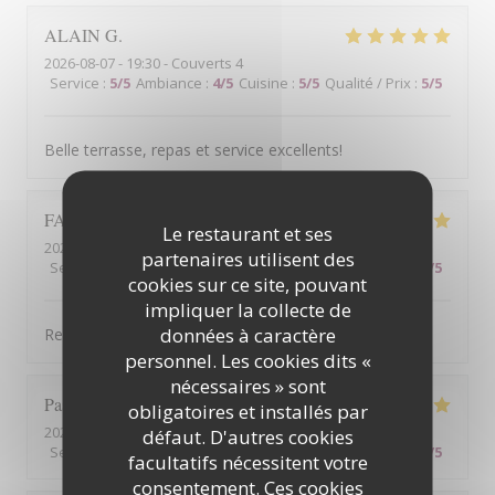
ALAIN
G
2026-08-07
- 19:30 - Couverts 4
Service
:
5
/5
Ambiance
:
4
/5
Cuisine
:
5
/5
Qualité / Prix
:
5
/5
Belle terrasse, repas et service excellents!
FABIENNE
P
Le restaurant et ses
2026-08-09
- 12:30 - Couverts 5
partenaires utilisent des
Service
:
5
/5
Ambiance
:
5
/5
Cuisine
:
5
/5
Qualité / Prix
:
5
/5
cookies sur ce site, pouvant
impliquer la collecte de
données à caractère
Repas et service parfait, comme d'habitude !
personnel. Les cookies dits «
nécessaires » sont
Pascal
T
obligatoires et installés par
2026-08-07
- 12:00 - Couverts 6
défaut. D'autres cookies
Service
:
4
/5
Ambiance
:
5
/5
Cuisine
:
5
/5
Qualité / Prix
:
5
/5
facultatifs nécessitent votre
consentement. Ces cookies