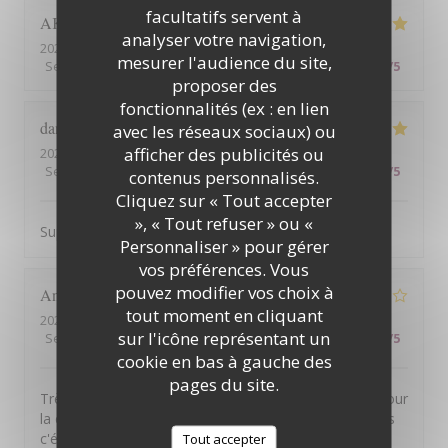
facultatifs servent à
AKIYORI
O
analyser votre navigation,
2026-08-09
- 12:00 - Couverts 4
mesurer l'audience du site,
Service
:
4
/5
Ambiance
:
5
/5
Cuisine
:
5
/5
Qualité / Prix
:
4
/5
proposer des
fonctionnalités (ex : en lien
dan
G
avec les réseaux sociaux) ou
afficher des publicités ou
2026-08-06
- 19:30 - Couverts 3
Service
:
5
/5
Ambiance
:
5
/5
Cuisine
:
5
/5
Qualité / Prix
:
4
/5
contenus personnalisés.
Cliquez sur « Tout accepter
», « Tout refuser » ou «
Super panorama . Service soigné on y mange bien :)
Personnaliser » pour gérer
vos préférences. Vous
pouvez modifier vos choix à
Anthony
P
tout moment en cliquant
2026-08-05
- 19:30 - Couverts 2
sur l'icône représentant un
Service
:
5
/5
Ambiance
:
5
/5
Cuisine
:
3
/5
Qualité / Prix
:
3
/5
cookie en bas à gauche des
pages du site.
Très belle vue. Personnel agréable. Service efficace. Pour
la cuisine cependant pas vraiment de fausse note mais
c'était pas extraordinaire pour le tarif annoncé. Entree:
Tout accepter