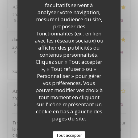
facultatifs servent à
AKIYORI
O
analyser votre navigation,
2026-08-09
- 12:00 - Couverts 4
mesurer l'audience du site,
Service
:
4
/5
Ambiance
:
5
/5
Cuisine
:
5
/5
Qualité / Prix
:
4
/5
proposer des
fonctionnalités (ex : en lien
dan
G
avec les réseaux sociaux) ou
afficher des publicités ou
2026-08-06
- 19:30 - Couverts 3
Service
:
5
/5
Ambiance
:
5
/5
Cuisine
:
5
/5
Qualité / Prix
:
4
/5
contenus personnalisés.
Cliquez sur « Tout accepter
», « Tout refuser » ou «
Super panorama . Service soigné on y mange bien :)
Personnaliser » pour gérer
vos préférences. Vous
pouvez modifier vos choix à
Anthony
P
tout moment en cliquant
2026-08-05
- 19:30 - Couverts 2
sur l'icône représentant un
Service
:
5
/5
Ambiance
:
5
/5
Cuisine
:
3
/5
Qualité / Prix
:
3
/5
cookie en bas à gauche des
pages du site.
Très belle vue. Personnel agréable. Service efficace. Pour
la cuisine cependant pas vraiment de fausse note mais
c'était pas extraordinaire pour le tarif annoncé. Entree:
Tout accepter