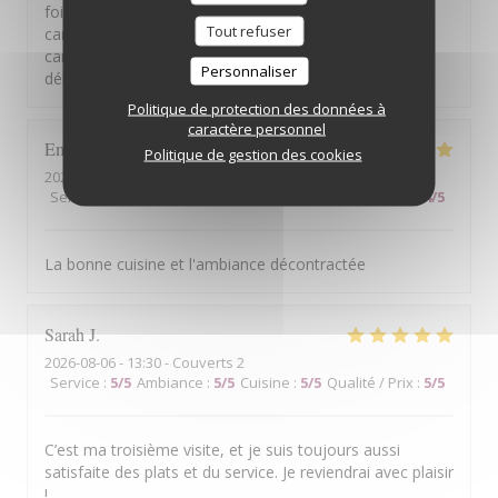
foie gras, pain brioché bon. Mais pas généreux. Plat:
Tout refuser
canard trop cuit, sauce au poivrons, trop puissante. Le
canard se fait discret. Dessert: mousse de cassis, bon,
Personnaliser
délicat. Qualité/prix à revoir...
Politique de protection des données à
caractère personnel
Emmanuel
D
Politique de gestion des cookies
2026-08-07
- 19:30 - Couverts 2
Service
:
5
/5
Ambiance
:
5
/5
Cuisine
:
5
/5
Qualité / Prix
:
4
/5
La bonne cuisine et l'ambiance décontractée
Sarah
J
2026-08-06
- 13:30 - Couverts 2
Service
:
5
/5
Ambiance
:
5
/5
Cuisine
:
5
/5
Qualité / Prix
:
5
/5
C’est ma troisième visite, et je suis toujours aussi
satisfaite des plats et du service. Je reviendrai avec plaisir
!