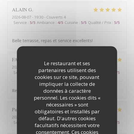
ALAIN
G
2026-08-07
- 19:30 - Couverts 4
Service
:
5
/5
Ambiance
:
4
/5
Cuisine
:
5
/5
Qualité / Prix
:
5
/5
Belle terrasse, repas et service excellents!
FABIENNE
P
Le restaurant et ses
2026-08-09
- 12:30 - Couverts 5
partenaires utilisent des
Service
:
5
/5
Ambiance
:
5
/5
Cuisine
:
5
/5
Qualité / Prix
:
5
/5
cookies sur ce site, pouvant
impliquer la collecte de
données à caractère
Repas et service parfait, comme d'habitude !
personnel. Les cookies dits «
nécessaires » sont
Pascal
T
obligatoires et installés par
2026-08-07
- 12:00 - Couverts 6
défaut. D'autres cookies
Service
:
4
/5
Ambiance
:
5
/5
Cuisine
:
5
/5
Qualité / Prix
:
5
/5
facultatifs nécessitent votre
consentement. Ces cookies