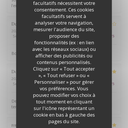
facultatifs nécessitent votre
l'ensemble.
consentement. Ces cookies
facultatifs servent à
analyser votre navigation,
Denis
G
mesurer l'audience du site,
2026-07-31
- 12:15 - Couverts 2
proposer des
Service
:
1
/5
Ambiance
:
4
/5
Cuisine
:
5
/5
Qualité / Prix
:
3
/5
fonctionnalités (ex : en lien
avec les réseaux sociaux) ou
Bonne cuisine mais service médiocre
afficher des publicités ou
contenus personnalisés.
Cliquez sur « Tout accepter
Dominique
B
», « Tout refuser » ou «
2026-07-31
- 13:30 - Couverts 2
Personnaliser » pour gérer
Service
:
5
/5
Ambiance
:
4
/5
Cuisine
:
5
/5
Qualité / Prix
:
4
/5
vos préférences. Vous
pouvez modifier vos choix à
tout moment en cliquant
Des ventilateurs de plafond seraient appréciés sur la
terrasse en période de chaleur.
sur l'icône représentant un
cookie en bas à gauche des
pages du site.
romain
A