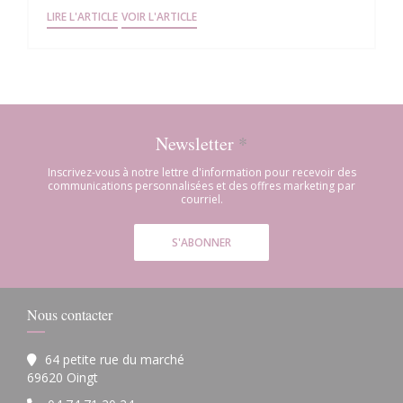
((OUVRE UNE NOUVELLE FENÊTRE))
((OUVRE UNE NOUVELLE FENÊTRE))
LIRE L'ARTICLE
VOIR L'ARTICLE
Newsletter
*
Inscrivez-vous à notre lettre d'information pour recevoir des
communications personnalisées et des offres marketing par
courriel.
S'ABONNER
Nous contacter
64 petite rue du marché
((ouvre une nouvelle fenêtre))
69620 Oingt