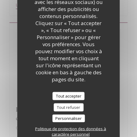
avec les réseaux sociaux) ou
((OUVRE UNE NOUVELLE FENÊTRE))
((OUVRE UNE NOUVELLE FENÊTRE))
LIRE L'ARTICLE
VOIR L'ARTICLE
afficher des publicités ou
contenus personnalisés.
Cliquez sur « Tout accepter
», « Tout refuser » ou «
Personnaliser » pour gérer
vos préférences. Vous
pouvez modifier vos choix à
tout moment en cliquant
sur l'icône représentant un
cookie en bas à gauche des
pages du site.
Tout accepter
Tout refuser
Flash Matin : Un RDV gourmand au cœur
du Beaujolais
Personnaliser
01/01/2020
Politique de protection des données à
caractère personnel