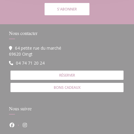
S'ABONNER
Nous contacter
64 petite rue du marché
((ouvre une nouvelle fenêtre))
69620 Oingt
04 74 71 20 24
RÉSERVER
BONS CADEAUX
Nous suivre
Facebook ((ouvre une nouvelle fenêtre))
Instagram ((ouvre une nouvelle fenêtre))