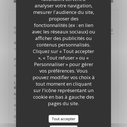
analyser votre navigation,
mesurer l'audience du site,
Infos pratiques
proposer des
fonctionnalités (ex : en lien
64 petite rue du marché
ITINÉRAIRE
avec les réseaux sociaux) ou
((ouvre une nouvelle fenêtre))
69620 Oingt
afficher des publicités ou
Bus
contenus personnalisés.
non
Cliquez sur « Tout accepter
», « Tout refuser » ou «
Parking
Personnaliser » pour gérer
oui plusieurs
vos préférences. Vous
Horaires
pouvez modifier vos choix à
Lun
-
Mar
tout moment en cliquant
Fermé
sur l'icône représentant un
Mer
-
Jeu
cookie en bas à gauche des
12h00 - 14h00
18h30 - 20h45
•
pages du site.
Ven
-
Sam
12h00 - 14h00
18h30 - 21h00
•
Dimanche
Tout accepter
12h00 - 15h00