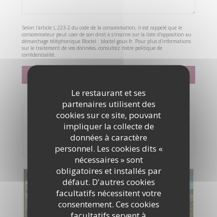
Selon l'article L.223-2 du code de la consommation, il est rappelé que le
consommateur peut user de son droit à s'inscrire sur la liste d'opposition au
démarchage téléphonique Bloctel :
bloctel.gouv.fr
. Pour plus d'informations
sur le traitement de vos données, consultez notre
politique de
confidentialité
.
Le restaurant et ses
partenaires utilisent des
cookies sur ce site, pouvant
Réservation
impliquer la collecte de
données à caractère
RÉSERVER
personnel. Les cookies dits «
nécessaires » sont
obligatoires et installés par
défaut. D'autres cookies
Cartes & Menus
facultatifs nécessitent votre
consentement. Ces cookies
DÉCOUVRIR NOTRE CARTE
facultatifs servent à