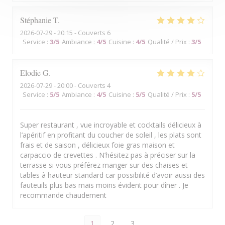
Stéphanie
T
2026-07-29
- 20:15 - Couverts 6
Service
:
3
/5
Ambiance
:
4
/5
Cuisine
:
4
/5
Qualité / Prix
:
3
/5
Elodie
G
2026-07-29
- 20:00 - Couverts 4
Service
:
5
/5
Ambiance
:
4
/5
Cuisine
:
5
/5
Qualité / Prix
:
5
/5
Super restaurant , vue incroyable et cocktails délicieux à
l’apéritif en profitant du coucher de soleil , les plats sont
frais et de saison , délicieux foie gras maison et
carpaccio de crevettes . N’hésitez pas à préciser sur la
terrasse si vous préférez manger sur des chaises et
tables à hauteur standard car possibilité d’avoir aussi des
fauteuils plus bas mais moins évident pour dîner . Je
recommande chaudement
1
2
3