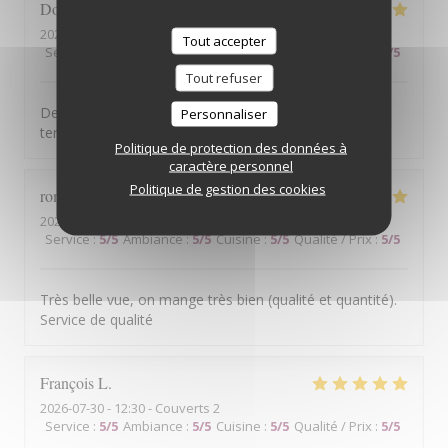
Dominique
B
2026-07-31
- 13:30 - Couverts 2
Tout accepter
Service
:
5
/5
Ambiance
:
4
/5
Cuisine
:
5
/5
Qualité / Prix
:
4
/5
Tout refuser
Des ventilateurs de plafond seraient appréciés sur la
Personnaliser
terrasse en période de chaleur.
Politique de protection des données à
caractère personnel
Politique de gestion des cookies
romain
A
2026-07-30
- 20:00 - Couverts 2
Service
:
5
/5
Ambiance
:
5
/5
Cuisine
:
5
/5
Qualité / Prix
:
5
/5
Très belle vue, on mange très bien (qualité et quantité).
Service de qualité
François
L
2026-07-30
- 12:30 - Couverts 2
Service
:
5
/5
Ambiance
:
5
/5
Cuisine
:
5
/5
Qualité / Prix
:
5
/5