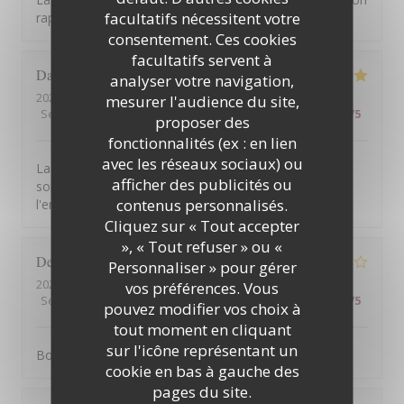
facultatifs nécessitent votre
rapport qualité prix !
consentement. Ces cookies
facultatifs servent à
David
B
analyser votre navigation,
2026-08-01
- 12:45 - Couverts 7
mesurer l'audience du site,
Service
:
5
/5
Ambiance
:
5
/5
Cuisine
:
5
/5
Qualité / Prix
:
5
/5
proposer des
fonctionnalités (ex : en lien
avec les réseaux sociaux) ou
La vue de la terrasse est à couper le souffle. Les mets
afficher des publicités ou
sont excellents. Le service est à la hauteur de
contenus personnalisés.
l'ensemble.
Cliquez sur « Tout accepter
», « Tout refuser » ou «
Denis
G
Personnaliser » pour gérer
2026-07-31
- 12:15 - Couverts 2
vos préférences. Vous
Service
:
1
/5
Ambiance
:
4
/5
Cuisine
:
5
/5
Qualité / Prix
:
3
/5
pouvez modifier vos choix à
tout moment en cliquant
sur l'icône représentant un
Bonne cuisine mais service médiocre
cookie en bas à gauche des
pages du site.