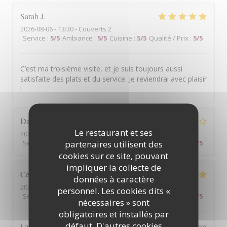
Sarah
J
2026-08-06
- 13:30 - Couverts 2
Service
:
5
/5
Ambiance
:
5
/5
Cuisine
:
5
/5
Qualité / Prix
:
5
/5
C’est ma troisième visite, et je suis toujours aussi
satisfaite des plats et du service. Je reviendrai avec plaisir
!
Daniel
L
Le restaurant et ses
2026-08-05
- 20:45 - Couverts 4
partenaires utilisent des
Service
:
4
/5
Ambiance
:
4
/5
Cuisine
:
4
/5
Qualité / Prix
:
4
/5
cookies sur ce site, pouvant
impliquer la collecte de
Cécile
V
données à caractère
2026-08-05
- 19:15 - Couverts 2
personnel. Les cookies dits «
Service
:
5
/5
Ambiance
:
5
/5
Cuisine
:
5
/5
Qualité / Prix
:
5
/5
nécessaires » sont
obligatoires et installés par
défaut. D'autres cookies
La vue est exceptionnelle, le service est parfait. Très bon