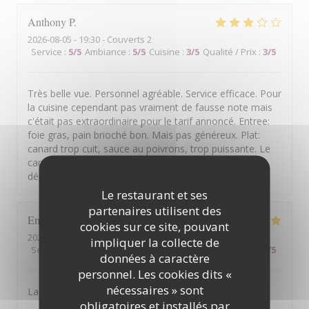
Anthony
P
2026-08-05
- 19:30 - Couverts 2
Service
:
5
/5
Ambiance
:
5
/5
Cuisine
:
3
/5
Qualité / Prix
:
3
/5
Très belle vue. Personnel agréable. Service efficace. Pour
la cuisine cependant pas vraiment de fausse note mais
c'était pas extraordinaire pour le tarif annoncé. Entree:
foie gras, pain brioché bon. Mais pas généreux. Plat:
canard trop cuit, sauce au poivrons, trop puissante. Le
canard se fait discret. Dessert: mousse de cassis, bon,
délicat. Qualité/prix à revoir...
Le restaurant et ses
partenaires utilisent des
Emmanuel
D
cookies sur ce site, pouvant
2026-08-07
- 19:30 - Couverts 2
impliquer la collecte de
Service
:
5
/5
Ambiance
:
5
/5
Cuisine
:
5
/5
Qualité / Prix
:
4
/5
données à caractère
personnel. Les cookies dits «
nécessaires » sont
La bonne cuisine et l'ambiance décontractée
obligatoires et installés par