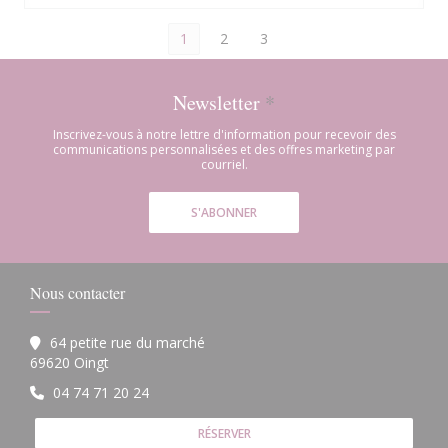
1
2
3
Newsletter
*
Inscrivez-vous à notre lettre d'information pour recevoir des
communications personnalisées et des offres marketing par
courriel.
S'ABONNER
Nous contacter
64 petite rue du marché
((ouvre une nouvelle fenêtre))
69620 Oingt
04 74 71 20 24
RÉSERVER