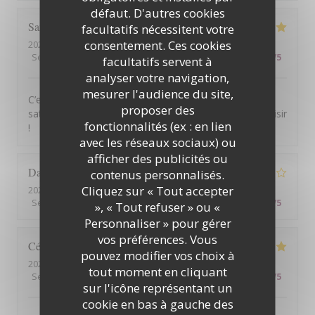
défaut. D'autres cookies
Sarah
J
facultatifs nécessitent votre
consentement. Ces cookies
2026-08-06
- 13:30 - Couverts 2
Service
:
5
/5
Ambiance
:
5
/5
Cuisine
:
5
/5
Qualité / Prix
:
5
/5
facultatifs servent à
analyser votre navigation,
mesurer l'audience du site,
C’est ma troisième visite, et je suis toujours aussi
proposer des
satisfaite des plats et du service. Je reviendrai avec plaisir
fonctionnalités (ex : en lien
!
avec les réseaux sociaux) ou
afficher des publicités ou
Daniel
L
contenus personnalisés.
Cliquez sur « Tout accepter
2026-08-05
- 20:45 - Couverts 4
Service
:
4
/5
Ambiance
:
4
/5
Cuisine
:
4
/5
Qualité / Prix
:
4
/5
», « Tout refuser » ou «
Personnaliser » pour gérer
vos préférences. Vous
Cécile
V
pouvez modifier vos choix à
2026-08-05
- 19:15 - Couverts 2
tout moment en cliquant
Service
:
5
/5
Ambiance
:
5
/5
Cuisine
:
5
/5
Qualité / Prix
:
5
/5
sur l'icône représentant un
cookie en bas à gauche des