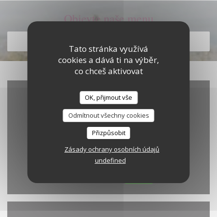
Objevte naše menu
OBJEVTE NAŠE MENU
Tato stránka využívá
cookies a dává ti na výběr,
co chceš aktivovat
OK, přijmout vše
Odmítnout všechny cookies
Přizpůsobit
Zásady ochrany osobních údajů
undefined
Waze Map je vypnutý.
Povolit