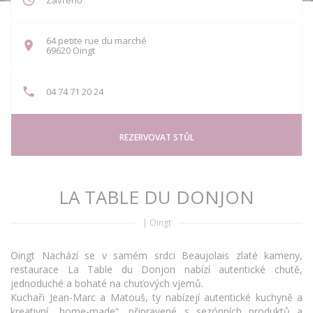
Zavřeno
64 petite rue du marché
((otevře se v novém okně))
69620 Oingt
04 74 71 20 24
REZERVOVAT STŮL
LA TABLE DU DONJON
|
Oingt
Oingt Nachází se v samém srdci Beaujolais zlaté kameny,
restaurace La Table du Donjon nabízí autentické chutě,
jednoduché a bohaté na chuťových vjemů.
Kuchaři Jean-Marc a Matouš, ty nabízejí autentické kuchyně a
kreativní „home-made“, připravené s sezónních produktů a