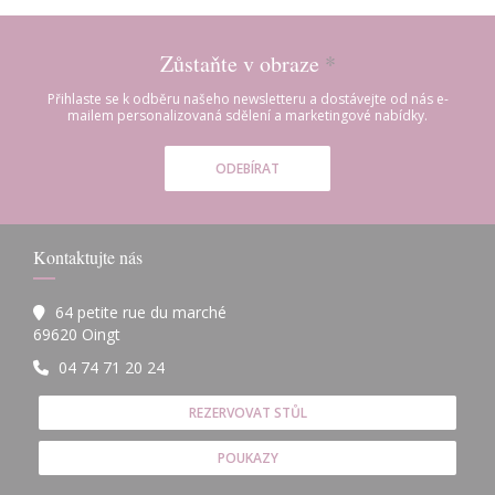
Zůstaňte v obraze
*
Přihlaste se k odběru našeho newsletteru a dostávejte od nás e-
mailem personalizovaná sdělení a marketingové nabídky.
ODEBÍRAT
Kontaktujte nás
64 petite rue du marché
((otevře se v novém okně))
69620 Oingt
04 74 71 20 24
REZERVOVAT STŮL
POUKAZY