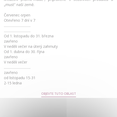
„must“ naší země.
Červenec-srpen
Otevřeno 7 dní v 7
..................................
..................................
Od 1. listopadu do 31. března
zavřeno
V neděli večer na úterý zahrnuty
Od 1. dubna do 30. října
zavřeno
V neděli večer
..................................
zavřeno
od listopadu 15-31
2-15 ledna
OBJEVTE TUTO OBLAST