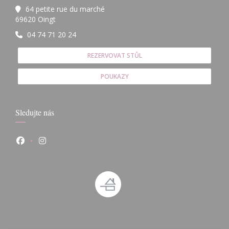
64 petite rue du marché
((otevře se v novém okně))
69620 Oingt
04 74 71 20 24
REZERVOVAT STŮL
POUKAZY
Sledujte nás
Facebook ((otevře se v novém okně))
Instagram ((otevře se v novém okně))