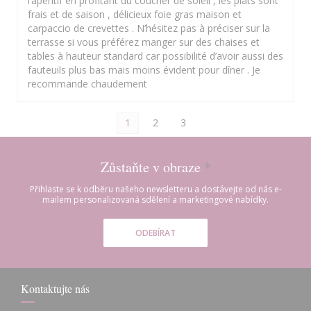
l’apéritif en profitant du coucher de soleil , les plats sont
frais et de saison , délicieux foie gras maison et
carpaccio de crevettes . N’hésitez pas à préciser sur la
terrasse si vous préférez manger sur des chaises et
tables à hauteur standard car possibilité d’avoir aussi des
fauteuils plus bas mais moins évident pour dîner . Je
recommande chaudement
1
2
3
Zůstaňte v obraze
*
Přihlaste se k odběru našeho newsletteru a dostávejte od nás e-
mailem personalizovaná sdělení a marketingové nabídky.
ODEBÍRAT
Kontaktujte nás