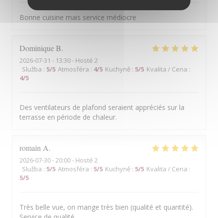
Bonne cuisine mais service médiocre
Dominique
B
2026-07-31
- 13:30 - Hosté 2
Služba
:
5
/5
Atmosféra
:
4
/5
Kuchyně
:
5
/5
Kvalita / Cena
:
4
/5
Des ventilateurs de plafond seraient appréciés sur la
terrasse en période de chaleur.
romain
A
2026-07-30
- 20:00 - Hosté 2
Služba
:
5
/5
Atmosféra
:
5
/5
Kuchyně
:
5
/5
Kvalita / Cena
:
5
/5
Très belle vue, on mange très bien (qualité et quantité).
Service de qualité