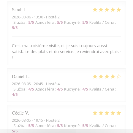
Sarah
J
2026-08-06
- 13:30 - Hosté 2
Služba
:
5
/5
Atmosféra
:
5
/5
Kuchyně
:
5
/5
Kvalita / Cena
:
5
/5
C’est ma troisième visite, et je suis toujours aussi
satisfaite des plats et du service. Je reviendrai avec plaisir
!
Daniel
L
2026-08-05
- 20:45 - Hosté 4
Služba
:
4
/5
Atmosféra
:
4
/5
Kuchyně
:
4
/5
Kvalita / Cena
:
4
/5
Cécile
V
2026-08-05
- 19:15 - Hosté 2
Služba
:
5
/5
Atmosféra
:
5
/5
Kuchyně
:
5
/5
Kvalita / Cena
:
5
/5