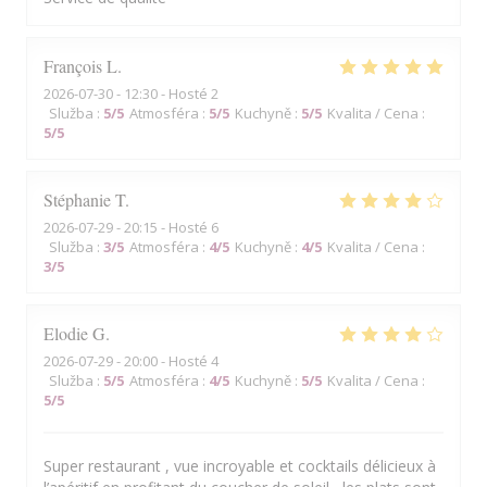
François
L
2026-07-30
- 12:30 - Hosté 2
Služba
:
5
/5
Atmosféra
:
5
/5
Kuchyně
:
5
/5
Kvalita / Cena
:
5
/5
Stéphanie
T
2026-07-29
- 20:15 - Hosté 6
Služba
:
3
/5
Atmosféra
:
4
/5
Kuchyně
:
4
/5
Kvalita / Cena
:
3
/5
Elodie
G
2026-07-29
- 20:00 - Hosté 4
Služba
:
5
/5
Atmosféra
:
4
/5
Kuchyně
:
5
/5
Kvalita / Cena
:
5
/5
Super restaurant , vue incroyable et cocktails délicieux à