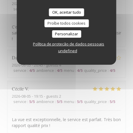
2026-08-06
- 13:30 - guests 2
service
:
5
/5
ambience
:
5
/5
menu
:
5
/5
quality_price
:
5
/5
OK, aceitar tudo
Proíbe todos cookies
C’est ma troisième visite, et je suis toujours aussi
satisfaite des plats et du service. Je reviendrai avec plaisir
Personalizar
!
Política de proteção de dados pessoais
undefined
Daniel
L
2026-08-05
- 20:45 - guests 4
service
:
4
/5
ambience
:
4
/5
menu
:
4
/5
quality_price
:
4
/5
Cécile
V
2026-08-05
- 19:15 - guests 2
service
:
5
/5
ambience
:
5
/5
menu
:
5
/5
quality_price
:
5
/5
La vue est exceptionnelle, le service est parfait. Très bon
rapport qualité prix !