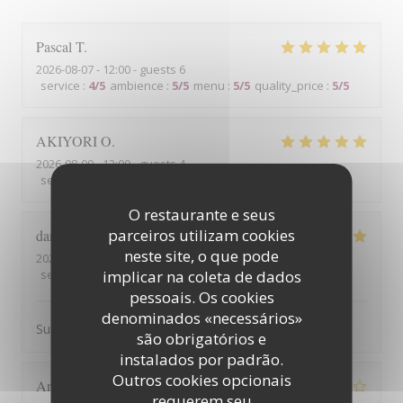
Pascal
T
2026-08-07
- 12:00 - guests 6
service
:
4
/5
ambience
:
5
/5
menu
:
5
/5
quality_price
:
5
/5
AKIYORI
O
2026-08-09
- 12:00 - guests 4
service
:
4
/5
ambience
:
5
/5
menu
:
5
/5
quality_price
:
4
/5
O restaurante e seus
parceiros utilizam cookies
dan
G
neste site, o que pode
2026-08-06
- 19:30 - guests 3
implicar na coleta de dados
service
:
5
/5
ambience
:
5
/5
menu
:
5
/5
quality_price
:
4
/5
pessoais. Os cookies
denominados «necessários»
Super panorama . Service soigné on y mange bien :)
são obrigatórios e
instalados por padrão.
Outros cookies opcionais
Anthony
P
requerem seu