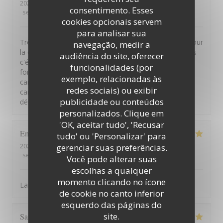
2026-08-05
- 19:30 - guests 2
consentimento. Esses
service
:
5
/5
ambience
:
5
/5
menu
:
3
/5
quality_price
:
3
/5
cookies opcionais servem
para analisar sua
Très belle vue. Personnel agréable. Service efficace. Pour
navegação, medir a
la cuisine cependant pas vraiment de fausse note mais
audiência do site, oferecer
c'était pas extraordinaire pour le tarif annoncé. Entree:
funcionalidades (por
foie gras, pain brioché bon. Mais pas généreux. Plat:
exemplo, relacionadas às
canard trop cuit, sauce au poivrons, trop puissante. Le
redes sociais) ou exibir
canard se fait discret. Dessert: mousse de cassis, bon,
publicidade ou conteúdos
délicat. Qualité/prix à revoir...
personalizados. Clique em
'OK, aceitar tudo', 'Recusar
Emmanuel
D
tudo' ou 'Personalizar' para
2026-08-07
- 19:30 - guests 2
gerenciar suas preferências.
service
:
5
/5
ambience
:
5
/5
menu
:
5
/5
quality_price
:
4
/5
Você pode alterar suas
escolhas a qualquer
momento clicando no ícone
La bonne cuisine et l'ambiance décontractée
de cookie no canto inferior
esquerdo das páginas do
site.
Sarah
J