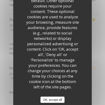
default. Other optional
rapport qualité prix !
cookies require your
consent. These optional
cookies are used to analyze
David
B
your browsing, measure site
2026-08-01
- 12:45 - Guests 7
audience, provide features
Service
:
5
/5
Ambiance
:
5
/5
Food
:
5
/5
Value
:
5
/5
(e.g., related to social
networks) or display
personalized advertising or
La vue de la terrasse est à couper le souffle. Les mets
sont excellents. Le service est à la hauteur de
content. Click on 'OK, accept
l'ensemble.
all', 'Deny all' or
'Personalize' to manage
your preferences. You can
Denis
G
change your choices at any
2026-07-31
- 12:15 - Guests 2
time by clicking on the
Service
:
1
/5
Ambiance
:
4
/5
Food
:
5
/5
Value
:
3
/5
cookie icon at the bottom
left of the site pages.
Bonne cuisine mais service médiocre
OK, accept all