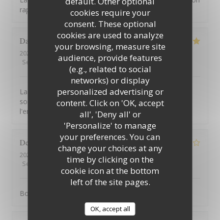
default. Other optional
rapport qualité prix !
cookies require your
consent. These optional
cookies are used to analyze
David
B
your browsing, measure site
2026-08-01
- 12:45 - Guests 7
audience, provide features
Service
:
5
/5
Ambiance
:
5
/5
Food
:
5
/5
Value
:
5
/5
(e.g., related to social
networks) or display
personalized advertising or
La vue de la terrasse est à couper le souffle. Les mets
sont excellents. Le service est à la hauteur de
content. Click on 'OK, accept
l'ensemble.
all', 'Deny all' or
'Personalize' to manage
your preferences. You can
Denis
G
change your choices at any
2026-07-31
- 12:15 - Guests 2
time by clicking on the
Service
:
1
/5
Ambiance
:
4
/5
Food
:
5
/5
Value
:
3
/5
cookie icon at the bottom
left of the site pages.
Bonne cuisine mais service médiocre
OK, accept all